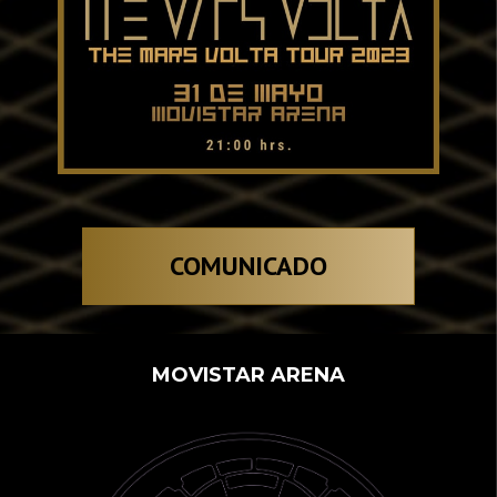
COMUNICADO
MOVISTAR ARENA