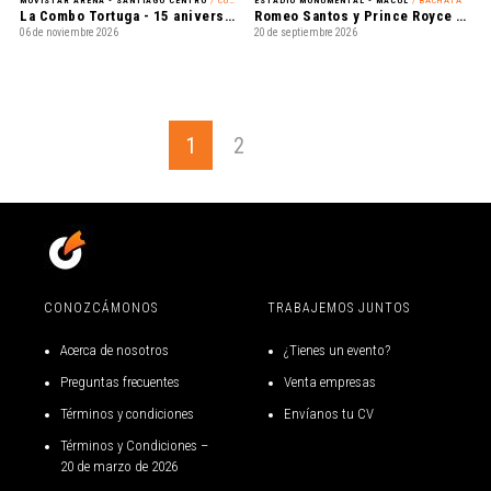
MOVISTAR ARENA - SANTIAGO CENTRO
/ CUMBIA
ESTADIO MONUMENTAL - MACUL
/ BACHATA
La Combo Tortuga - 15 aniversario
Romeo Santos y Prince Royce - Mejor Tarde que Nunca
06 de noviembre 2026
20 de septiembre 2026
1
2
CONOZCÁMONOS
TRABAJEMOS JUNTOS
Acerca de nosotros
¿Tienes un evento?
Preguntas frecuentes
Venta empresas
Términos y condiciones
Envíanos tu CV
Términos y Condiciones –
20 de marzo de 2026