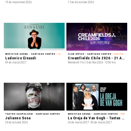
19 de noviembre 2026
17 de diciembre 2026
MOVISTAR ARENA - SANTIAGO CENTRO
/ CLÁSICA
CLUB HÍPICO - SANTIAGO CENTRO
/ ELECTRÓNICA
Ludovico Einaudi
Creamfields Chile 2026 - 21 Años
09 de marzo 2027
Weekend 14 y 15 de Nov 2026 - 13:00 hrs
TEATRO CAUPOLICÁN - SANTIAGO CENTRO
/ REGGAETÓN
MOVISTAR ARENA - SANTIAGO CENTRO
/ POP
Julianno Sosa
La Oreja de Van Gogh - Tantas cosas que contar Tour 2027
24 de octubre 2026
26 de marzo 2027 - 30 de marzo 2027