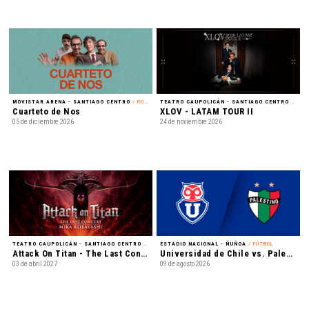
MOVISTAR ARENA - SANTIAGO CENTRO
/ ROCK
TEATRO CAUPOLICÁN - SANTIAGO CENTRO
/ K-POP
Cuarteto de Nos
XLOV - LATAM TOUR II
05 de diciembre 2026
24 de noviembre 2026
TEATRO CAUPOLICÁN - SANTIAGO CENTRO
/ MÚSICA
ESTADIO NACIONAL - ÑUÑOA
/ FÚTBOL
Attack On Titan - The Last Concert
Universidad de Chile vs. Palestino - Liga de Primera Mercado Libre - Fecha 18
03 de abril 2027
09 de agosto 2026