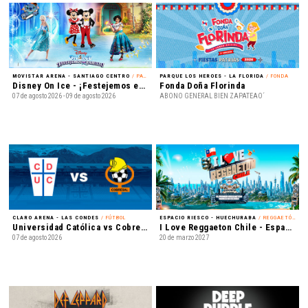
MOVISTAR ARENA - SANTIAGO CENTRO
/ PATINAJE EN HIELO
PARQUE LOS HEROES - LA FLORIDA
/ FONDA
Disney On Ice - ¡Festejemos en Familia!
Fonda Doña Florinda
07 de agosto 2026 - 09 de agosto 2026
ABONO GENERAL BIEN ZAPATEAO´
CLARO ARENA - LAS CONDES
/ FÚTBOL
ESPACIO RIESCO - HUECHURABA
/ REGGAETÓN
Universidad Católica vs Cobresal - Liga de Primera Mercado Libre - Fecha 18
I Love Reggaeton Chile - Espacio Riesco 2027
07 de agosto 2026
20 de marzo 2027