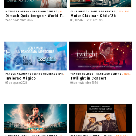
MOVISTAR ARENA - SANTIAGO CENTRO
/ CLASSICAL CROSSOVER
CLUB HIPICO - SANTIAGO CENTRO
/ EXHIBICIÓN
Dimash Qudaibergen - World Tour: Dimensions
Motor Clásica - Chile´26
24 de noviembre 2026
03/10/2026 De 11 a 20hrs
PARQUE ARAUCANO (CERRO COLORADO N°5435) - LAS CONDES
TEATRO COLISEO - SANTIAGO CENTRO
/ FAMILIA
/ ROCK ALTERNATIVO
Invierno Mágico
Twilight in Concert
09 de agosto 2026
06 de noviembre 2026