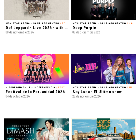
MOVISTAR ARENA - SANTIAGO CENTRO
/ ROCK
MOVISTAR ARENA - SANTIAGO CENTRO
/ HARD ROCK
Def Leppard - Live 2026 - with Special Guest Extreme
Deep Purple
08 de noviembre 2026
08 de diciembre 2026
HIPÓDROMO CHILE - INDEPENDENCIA
/ FESTIVAL
MOVISTAR ARENA - SANTIAGO CENTRO
/ INFANTIL
Festival de la Peruanidad 2026
Soy Luna - El Último show
04 de octubre 2026
22 de noviembre 2026