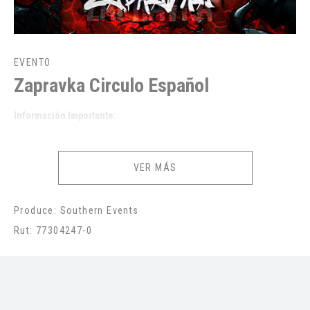
EVENTO
Zapravka Circulo Español
Información Importante:
- Solicitaremos Cédula de identidad a todas y todos quienes asistan.
Sin tu cédula física y original no podrás entrar al evento, dicho
VER MÁS
documento será revisado en puerta.
Te recomendamos llegar con anticipación.
Produce: Southern Events
- Asegúrate que podrás asistir con total seguridad el día y hora del
Rut: 77304247-0
evento.
- Tras ingresar, sigue cuidadosamente las indicaciones de la
producción y staff.