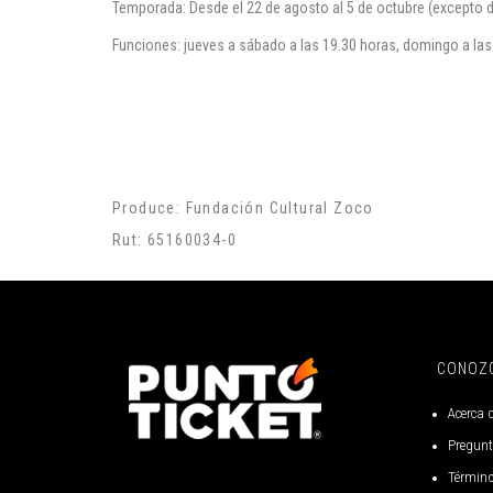
Temporada: Desde el 22 de agosto al 5 de octubre (excepto de
Funciones: jueves a sábado a las 19.30 horas, domingo a las
Produce: Fundación Cultural Zoco
Rut: 65160034-0
CONOZ
Acerca 
Pregunt
Término