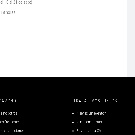
l 18 al 21 de sept)
 18 horas
CÁMONOS
TRABAJEMOS JUNTOS
de nosotros
¿Tienes un evento?
as frecuentes
Venta empresas
s y condiciones
Envíanos tu CV