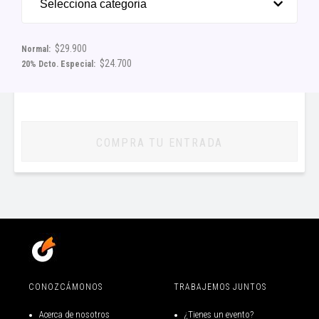
Selecciona categoria
$29.900
Normal:
$24.700
20% Dcto. Especial:
COMPRA TU ENTRADA
CONOZCÁMONOS
TRABAJEMOS JUNTOS
Acerca de nosotros
¿Tienes un evento?