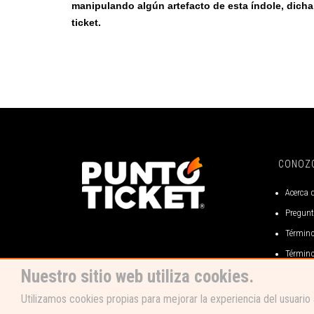
manipulando algún artefacto de esta índole, dicha 
ticket.
CONOZ
Acerca 
Pregunt
Término
Término
Nuestro sitio web utiliza cookies.
Término
Código 
Utilizamos cookies propias para mejorar la experiencia del usuario