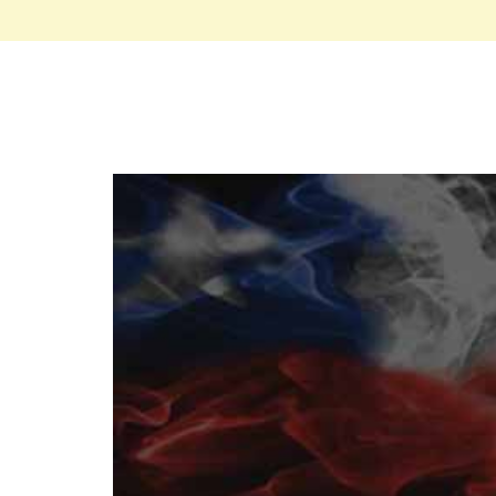
- La reversa del dinero, se realizará a través del mismo m
hábiles desde que el departamento de Servicio al Cliente in
*Produce: DIVISION SpA rut: 76.967.582-5