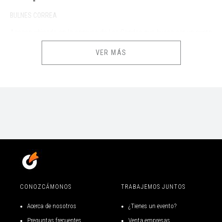
BULNES CORREA
Acceso ubicado en la comuna de Las Condes que busca ser un punto
de conexión a los parques Aguas de Ramón y La Plaza Sur con sus
VER MÁS
rutas clásicas como Morro Las Papas y Salto de Apoquindo.
Cuenta con excelentes vistas hacia la ciudad y las principales cumbres
y quebradas de la Sierra de Ramón. Destaca también la gran
concentración de especies del bosque esclerófilo presente en sus
distintos recorridos.
Abierto de lunes a domingo / Horario de verano: 8:00 a 19:00 / Horario
de invierno: 8:00 a 18:00
Último ingreso 13:00 Hrs.
Ticket Nominativos
CONOZCÁMONOS
TRABAJEMOS JUNTOS
Normativas de seguridad y mayor información en
Acerca de nosotros
¿Tienes un evento?
https://www.puntoticket.com/parque-cordillera
y
Preguntas frecuentes
Venta empresas