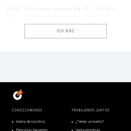
30/10/23 - 10:30, Preliminar - Masculino: BRA - COL / CUB vs MEX
30/10/23 - 17:30, Preliminar - Masculino: ARG - PUR / CHI - DOM
31/10/23 - 10:30, Preliminar - Masculino: CUB - COL / BRA - MEX
31/10/23 - 17:30, Preliminar - Masculino: ARG - DOM / CHI - PUR
VER MÁS
01/11/23 - 10:30, Preliminar - Masculino: BRA - CUB / MEX - COL
01/11/23 - 17:30, Preliminar - Masculino: PUR - DOM / CHI - ARG
02/11/23 - 10:30, Cuartos de Final - Masculino
03/11/23 - 10:30, Clasificación 5°al 8° - Masculino
03/11/23 - 17:30, Semifinal - Masculino
04/11/23 - 10:00, Clasificación 7° y 8°- Masculino
04/11/23 - 17:00, Final - Masculino: Oro, PLata, Bronce
ARG: Argentina
BRA: Brasil
CONOZCÁMONOS
TRABAJEMOS JUNTOS
CHI: Chile
COL: Colombia
Acerca de nosotros
¿Tienes un evento?
CUB: Cuba
Preguntas frecuentes
Venta empresas