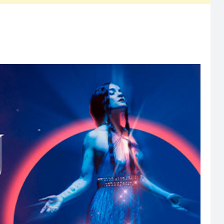
ionar tu devolución independiente del medio de pago, el plazo podrá
ransbank, el cual puede llegar hasta 25 días hábiles (según el banco
rnet, la devolución será automática sin la necesidad de una gestión
iles
(según el banco emisor).
 de forma paralela a este anuncio se enviará un formulario al correo
ancarios del titular de la compra, por ende, del usuario registrado en
volución y podrá verse reflejada en un
plazo de 25 días hábiles
(una
sa nuestros Términos y Condiciones
acá