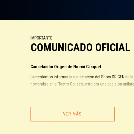
IMPORTANTE
COMUNICADO OFICIAL
Cancelación Origen de Noemi Casquet
Lamentamos informar la cancelación del Show ORIGEN de la 
noviembre en el Teatro Coliseo, esto por una decisión unilater
países de América.
Agradecemos su comprensión y lamentamos los inconvenien
En Ruge seguiremos trabajando para llevar adelante proyectos
VER MÁS
Equipo Ruge Produce
Las devoluciones se realizarán a partir de este momento 