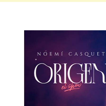
siguientes indicaciones:
Punto Ticket tendrá un plazo de 15 días hábiles para gest
aumentar según el plazo bancario de tu tarjeta y sistema T
emisor).
Para compras con
Tarjeta de Crédito
realizadas vía Inte
adicional y podrá verse reflejada en un
plazo de 25 días háb
Para compras efectuadas con
Tarjeta Débito
vía Internet:
registrado al momento de la compra, solicitando los datos b
Punto Ticket para efectos de realizar la correspondiente de
vez recibidos los datos correctos para la devolución).
Para conocer mayor detalle del proceso de devolución, revi