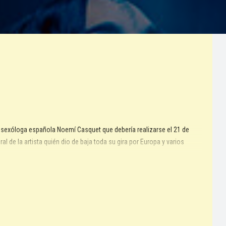
sexóloga española Noemí Casquet que debería realizarse el 21 de
al de la artista quién dio de baja toda su gira por Europa y varios
tes que esto pueda ocasionar.
 que sean del interés del público Nacional.
por el monto total pagado, cargo por servicio incluido, según las