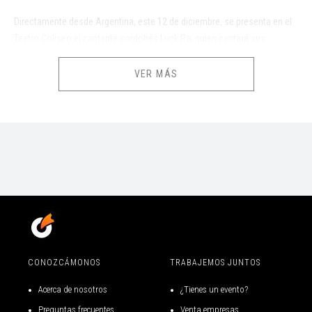
Directamente desde Argentina, este 12 de diciembre, se presenta en el
Teatro Coliseo el cantante cordobés Luck Ra, quien cantará sus
grandes éxitos como “No quiero más”, “Te mentiría”, “La morocha”,
entre otros.
VER MÁS
*Evento para toda las edades, menores de 4 años no pagan entrada.
Productora:
Glob Entertainment.
| RUT:
77.648.568-3
CONOZCÁMONOS
TRABAJEMOS JUNTOS
Acerca de nosotros
¿Tienes un evento?
Preguntas frecuentes
Venta empresas