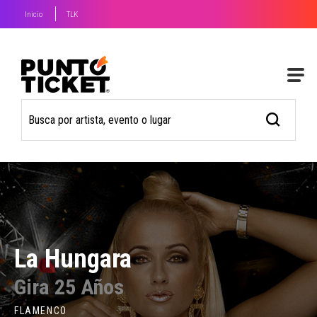
Inicio
TLK
La Hungara
Gira 25 Años
FLAMENCO