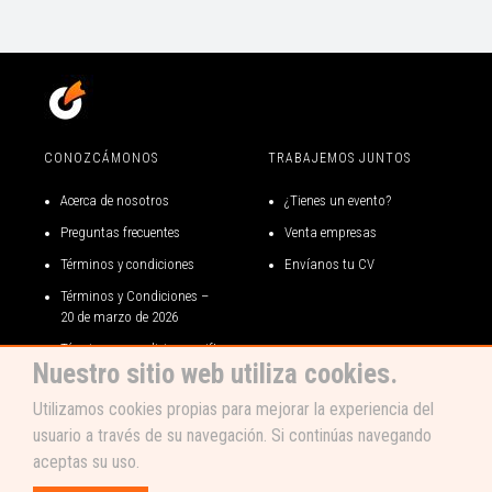
CONOZCÁMONOS
TRABAJEMOS JUNTOS
Acerca de nosotros
¿Tienes un evento?
Preguntas frecuentes
Venta empresas
Términos y condiciones
Envíanos tu CV
Términos y Condiciones –
20 de marzo de 2026
Términos y condiciones gift
Nuestro sitio web utiliza cookies.
card
Código de ética
Utilizamos cookies propias para mejorar la experiencia del
usuario a través de su navegación. Si continúas navegando
aceptas su uso.
Compra tus entradas La Hungara - Gira