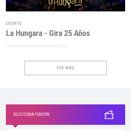
EVENTO
La Hungara - Gira 25 Años
La Húngara llega Hipódromo Chile
Una de las artistas más queridas y reconocidas de España, La Húngara,
aterriza en Chile como parte de su Tour 2026, con una presentación
VER MÁS
imperdible el 06 de Noviembre de 2026 en el histórico Hipódromo Chile.
Con una carrera sólida y una conexión profunda con el público chileno,
La Húngara interpretará sus grandes éxitos, aquellos que se han
convertido en verdaderos himnos para sus seguidores en el país.
Canciones como “La Niña Bonita”, “Yo Te Esperaré”, “Loca”, “Déjala
Volar”, “Tu me dejaste de querer” y su ultimo éxito “Esta es mi vida”,
SELECCIONA FUNCIÓN
destacan entre las más escuchadas y coreadas en Chile,
consolidándola como una figura clave de la música en habla hispana .