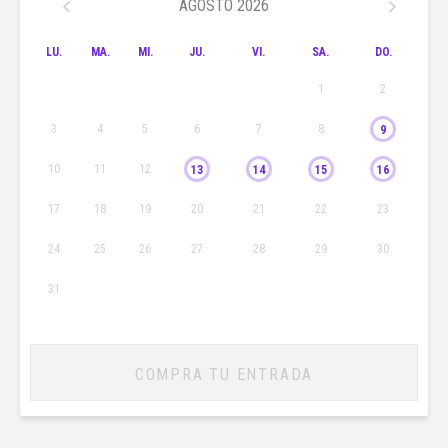
AGOSTO
2026
LU.
MA.
MI.
JU.
VI.
SA.
DO.
Ficha artística:
“Inter Alia” de Suzie Miller
1
2
Traducción: Pablo Schwarz
3
4
5
6
7
8
9
Dirección: Pablo Halpern
10
11
12
13
14
15
16
Elenco: Paola Giannini, Nicolás Saavedra, Diego Leiva
17
18
19
20
21
22
23
Diseño integral: Laurene Lemaitre
24
25
26
27
28
29
30
Mapping: Matías Carvajal
31
Composición musical y diseño sonoro: Alejandro Miranda
Coreografías: Gonzalo Beltrán
Asistente de dirección: Karla Astur
COMPRA TU ENTRADA
Asistente de producción: Javiera Dossetto
Asistente de escenografía e iluminación: Manuel Morgado