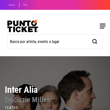
Inicio
TLK
Inter Alia
De Suzie Miller
TEATRO