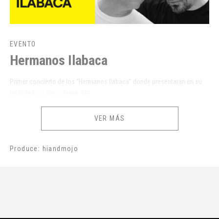
EVENTO
Hermanos Ilabaca
Primer concierto de los “Hermanos Ilabaca” donde presentaran en su
totalidad, su disco debut “HI”
PRE VENTA
VER MÁS
Platea Baja
Pre venta
: $25.000 c/iva + cargo por servicio
Platea Alta
Pre venta
: $15.000 c/iva + cargo por servicio
Produce: hiandmojo
VENTA NORMAL
Platea Baja Normal: $30.000 c/iva + cargo por servicio
Platea Alta Normal: $20.000 c/iva + cargo por servicio