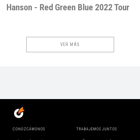
Hanson - Red Green Blue 2022 Tour
VER MÁS
Hanson vuelve a Chile para reencontrarse con sus fans luego de 5
desde su ultima visita. Te esperamos este 4 de octubre en Teatro
Coliseo para revisar lo mejor de su carrera
Puntoticket es el único medio oficial de ventas para este evento
-Toda persona que ingresa al recinto debe hacerlo con su ticket.
-Pre venta Exclusiva para el fanclub Sábado 15 de Enero a las
13:00 hrs ingresando el código secreto ( máximo 200 tickets solo
en sector cancha ), posterior a los 200 tickets seguirá la venta
general para el fanclub.
CONOZCÁMONOS
TRABAJEMOS JUNTOS
-La venta general comienza el día 20 de Enero a las 13:00 hrs.