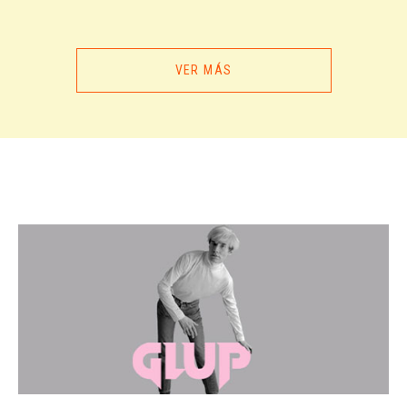
futuros eventos.
¡Gracias por todo!
VER MÁS
Produce: Mojo Booking & Management Spa | Rut: 77.086.163-2