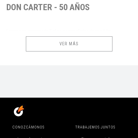
DON CARTER - 50 AÑOS
Evento para mayores de 7 años, acompañados de un adulto.
VER MÁS
PRODUCE:
Soc. Division SpA
76.967582-5
CONOZCÁMONOS
TRABAJEMOS JUNTOS