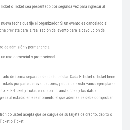
-Ticket o Ticket sea presentado por segunda vez para ingresar al
 la nueva fecha que fije el organizador. Si un evento es cancelado el
ha prevista para la realización del evento para la devolución del
echo de admisión y permanencia.
ar un uso comercial o promocional.
rarlo de forma separada desde tu celular. Cada E-Ticket o Ticket tiene
 Tickets por parte de revendedores, ya que de existir varios ejemplares
o. El E-Ticket y Ticket en si son intransferibles y los datos
ingresa al estadio en ese momento el que además se debe comprobar
trónico usted acepta que se cargue de su tarjeta de crédito, débito o
icket o Ticket.