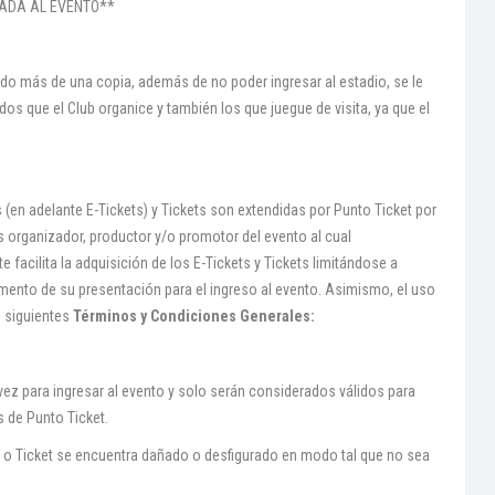
RADA AL EVENTO**
ndo más de una copia, además de no poder ingresar al estadio, se le
os que el Club organice y también los que juegue de visita, ya que el
s (en adelante E-Tickets) y Tickets son extendidas por Punto Ticket por
s organizador, productor y/o promotor del evento al cual
 facilita la adquisición de los E-Tickets y Tickets limitándose a
omento de su presentación para el ingreso al evento. Asimismo, el uso
s siguientes
Términos y Condiciones Generales:
vez para ingresar al evento y solo serán considerados válidos para
s de Punto Ticket.
et o Ticket se encuentra dañado o desfigurado en modo tal que no sea