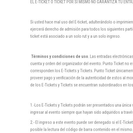
EL E-TICKET O TICKET POR SI MISMO NO GARANTIZA TU ENT
Si usted hace mal uso del E-ticket, adulterándolo o imprimie
ejercerá derecho de admisión para todos los siguientes partid
ticket está asociado a un solo rut y a un solo ingreso.
Términos y condiciones de uso
. Las entradas electrónica
cuenta y orden del organizador del evento. Punto Ticket no e
corresponden los E-Tickets y Tickets. Punto Ticket únicamente
proveer pago y verificación de la autenticidad de estos al m
de los E-Tickets y Tickets se encuentran subordinados en lo
1.-Los E-Tickets y Tickets podrán ser presentados una única 
ingresar al evento siempre que hayan sido adquiridos a travé
2.- El ingreso a este evento puede ser denegado si el E-Tick
posible la lectura del código de barra contenido en el mismo.