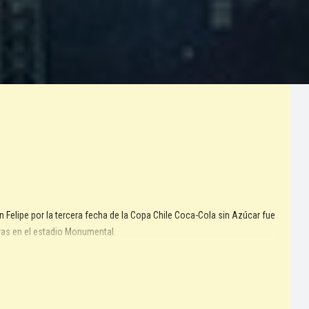
 Felipe por la tercera fecha de la Copa Chile Coca-Cola sin Azúcar fue
ras en el estadio Monumental.
tro. Quienes no puedan asistir al compromiso, podrán solicitar su