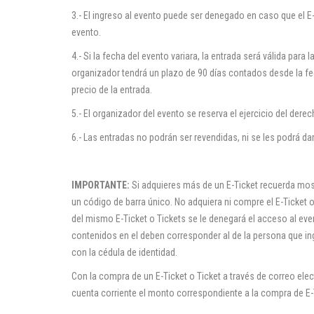
3.- El ingreso al evento puede ser denegado en caso que el E
evento.
4.- Si la fecha del evento variara, la entrada será válida para
organizador tendrá un plazo de 90 días contados desde la fec
precio de la entrada.
5.- El organizador del evento se reserva el ejercicio del der
6.- Las entradas no podrán ser revendidas, ni se les podrá d
IMPORTANTE:
Si adquieres más de un E-Ticket recuerda most
un código de barra único. No adquiera ni compre el E-Ticket o
del mismo E-Ticket o Tickets se le denegará el acceso al event
contenidos en el deben corresponder al de la persona que 
con la cédula de identidad.
Con la compra de un E-Ticket o Ticket a través de correo elec
cuenta corriente el monto correspondiente a la compra de E-T