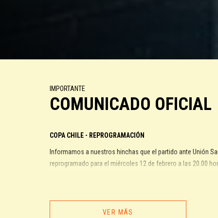
IMPORTANTE
COMUNICADO OFICIAL
COPA CHILE - REPROGRAMACIÓN
Informamos a nuestros hinchas que el partido ante Unión San
reprogramado para el miércoles 12 de febrero a las 20.00 ho
Informacion Importante:
Las entradas adquiridas siguen siendo válidas para el encuen
VER MÁS