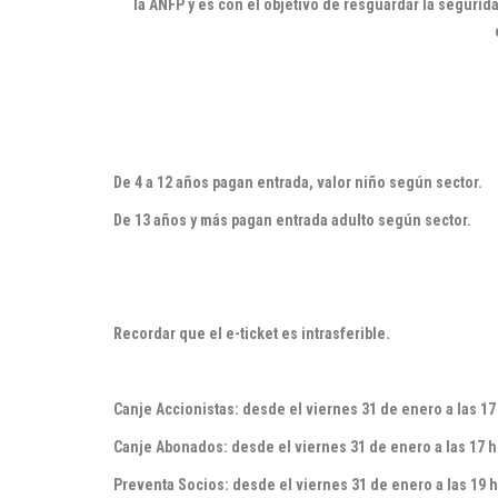
la ANFP y es con el objetivo de resguardar la segurid
De 4 a 12 años pagan entrada, valor niño según sector.
De 13 años y más pagan entrada adulto según sector.
Recordar que el e-ticket es intrasferible.
Canje Accionistas:
desde el viernes 31 de enero
a las 17
Canje Abonados: desde el viernes
31 de enero
a las 17 h
Preventa Socios:
desde el viernes
31 de enero
a las 19 h