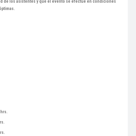
ad de los asistentes y que el evento se efectúe en condiciones
óptimas.
 hrs.
rs.
rs.