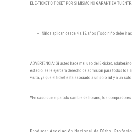
EL E-TICKET O TICKET POR SI MISMO NO GARANTIZA TU ENT
Niños aplican desde 4 a 12 años (Todo niño debe ir 
ADVERTENCIA: Si usted hace mal uso del E-ticket, adulterán
estadio, se le ejercerá derecho de admisión para todos los s
visita, ya que el ticket está asociado a un solo rut y a un solo
*En caso que el partido cambie de horario, los compradores 
Produce: Asociación Nacional de Fútbol Profesio