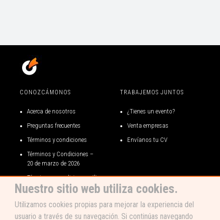
CONOZCÁMONOS
TRABAJEMOS JUNTOS
Acerca de nosotros
¿Tienes un evento?
Preguntas frecuentes
Venta empresas
Términos y condiciones
Envíanos tu CV
Términos y Condiciones –
20 de marzo de 2026
Términos y condiciones gift
Nuestro sitio web utiliza cookies.
card
Código de ética
Utilizamos cookies propias para mejorar la experiencia del
usuario a través de su navegación. Si continúas navegando