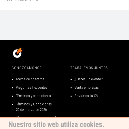
CONOZCÁMONOS
TRABAJEMOS JUNTOS
Acerca de nosotros
¿Tienes un evento?
Preguntas frecuentes
Venta empresas
Términos y condiciones
Envíanos tu CV
Términos y Condiciones –
20 de marzo de 2026
Términos y condiciones gift
Nuestro sitio web utiliza cookies.
card