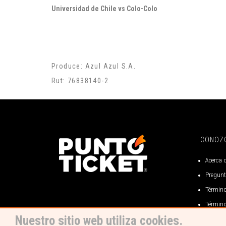
Universidad de Chile vs Colo-Colo
Produce: Azul Azul S.A.
Rut: 76838140-2
CONOZ
Acerca 
Pregunt
Término
Término
Nuestro sitio web utiliza cookies.
Término