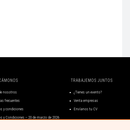
CÁMONOS
TRABAJEMOS JUNTOS
de nosotros
¿Tienes un evento?
as frecuentes
Venta empresas
s y condiciones
Envíanos tu CV
s y Condiciones – 20 de marzo de 2026
s y condiciones gift card