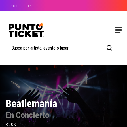
Inicio
TLK
Beatlemania
En Concierto
ROCK