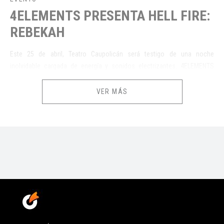
4ELEMENTS PRESENTA HELL FIRE:
REBEKAH
Este 25 de abril, Teatro Caupolic
á
n
será testigo de una noche
inolvidable cargada de energía y sonidos
electri
zantes.
4ELEMENTS
presenta a dos
Dj’s
emblemáticos
del
hard
techno:
Rebekah
y
Wav3motion
, quienes liderarán el
main
stage
con sets
imponentes
que
VER MÁS
harán vibrar cada rincó
n.
Además, contaremos con un segundo
stage
de
tech
house
, donde
destacados
DJs
nacionales desplegarán su talento en un ambiente
vibrante y lleno de ritmo.
Prepárate para una experiencia audiovisual única,
dominada por el
elemento fuego
. ¡No te quedes fuera de este evento que marcará la
escena electrónica de Santiago!
Early Bird
Precio
Cargo
Total