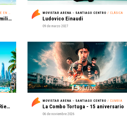
N HIELO
MOVISTAR ARENA - SANTIAGO CENTRO
/ CLÁSICA
Disney On Ice - ¡Festejemos en Familia!
Ludovico Einaudi
09 de marzo 2027
MOVISTAR ARENA - SANTIAGO CENTRO
/ CUMBIA
I Love Reggaeton Chile - Espacio Riesco 2027
La Combo Tortuga - 15 aniversario
06 de noviembre 2026