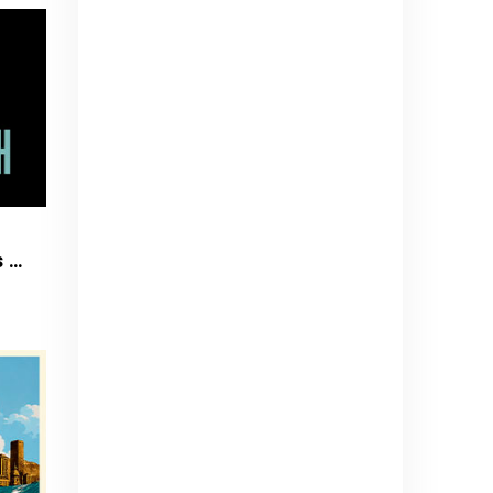
La Oreja de Van Gogh - Tantas cosas que contar Tour 2027