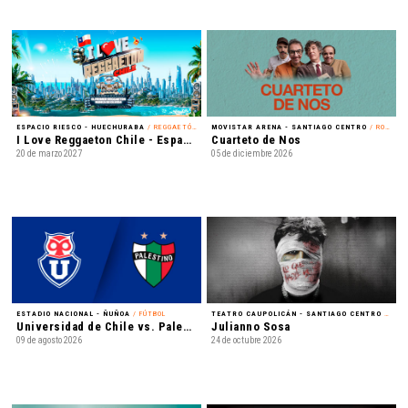
ESPACIO RIESCO - HUECHURABA
/ REGGAETÓN
MOVISTAR ARENA - SANTIAGO CENTRO
/ ROCK
I Love Reggaeton Chile - Espacio Riesco 2027
Cuarteto de Nos
20 de marzo 2027
05 de diciembre 2026
ESTADIO NACIONAL - ÑUÑOA
/ FÚTBOL
TEATRO CAUPOLICÁN - SANTIAGO CENTRO
/ REGGAETÓN
Universidad de Chile vs. Palestino - Liga de Primera Mercado Libre - Fecha 18
Julianno Sosa
09 de agosto 2026
24 de octubre 2026