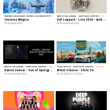
PARQUE ARAUCANO (CERRO COLORADO N°5435) - LAS CONDES
MOVISTAR ARENA - SANTIAGO CENTRO
/ FAMILIA
/ ROCK
Invierno Mágico
Def Leppard - Live 2026 - with Special Guest Extreme
09 de agosto 2026
08 de noviembre 2026
MOVISTAR ARENA - SANTIAGO CENTRO
/ R&B
CLUB HIPICO - SANTIAGO CENTRO
/ EXHIBICIÓN
Daniel Caesar - Son of Spergy Tour 2026
Motor Clásica - Chile´26
10 de diciembre 2026
03/10/2026 De 11 a 20hrs