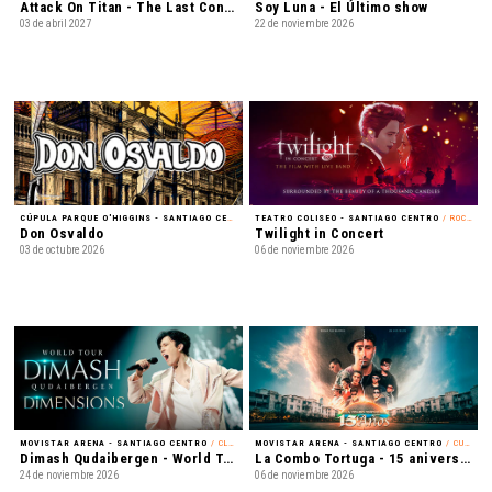
Attack On Titan - The Last Concert
Soy Luna - El Último show
03 de abril 2027
22 de noviembre 2026
CÚPULA PARQUE O'HIGGINS - SANTIAGO CENTRO
/ ROCK
TEATRO COLISEO - SANTIAGO CENTRO
/ ROCK ALTERNATIVO
Don Osvaldo
Twilight in Concert
03 de octubre 2026
06 de noviembre 2026
MOVISTAR ARENA - SANTIAGO CENTRO
/ CLASSICAL CROSSOVER
MOVISTAR ARENA - SANTIAGO CENTRO
/ CUMBIA
Dimash Qudaibergen - World Tour: Dimensions
La Combo Tortuga - 15 aniversario
24 de noviembre 2026
06 de noviembre 2026