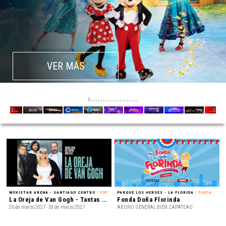
VER MÁS
MOVISTAR ARENA - SANTIAGO CENTRO
/ POP
PARQUE LOS HEROES - LA FLORIDA
/ FONDA
La Oreja de Van Gogh - Tantas cosas que contar Tour 2027
Fonda Doña Florinda
26 de marzo 2027 - 30 de marzo 2027
ABONO GENERAL BIEN ZAPATEAO´