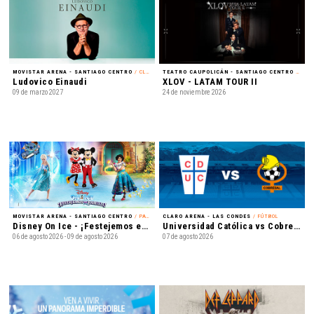
MOVISTAR ARENA - SANTIAGO CENTRO
/ CLÁSICA
TEATRO CAUPOLICÁN - SANTIAGO CENTRO
/ K-POP
Ludovico Einaudi
XLOV - LATAM TOUR II
09 de marzo 2027
24 de noviembre 2026
MOVISTAR ARENA - SANTIAGO CENTRO
/ PATINAJE EN HIELO
CLARO ARENA - LAS CONDES
/ FÚTBOL
Disney On Ice - ¡Festejemos en Familia!
Universidad Católica vs Cobresal - Liga de Primera Mercado Libre - Fecha 18
06 de agosto 2026 - 09 de agosto 2026
07 de agosto 2026