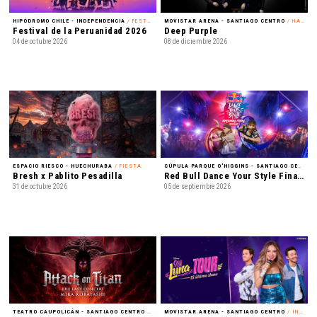
HIPÓDROMO CHILE - INDEPENDENCIA
/ FESTIVAL
MOVISTAR ARENA - SANTIAGO CENTRO
/ HARD ROCK
Festival de la Peruanidad 2026
Deep Purple
04 de octubre 2026
08 de diciembre 2026
ESPACIO RIESCO - HUECHURABA
/ FIESTA
CÚPULA PARQUE O'HIGGINS - SANTIAGO CENTRO
Bresh x Pablito Pesadilla
Red Bull Dance Your Style Final Nacional
31 de octubre 2026
05 de septiembre 2026
TEATRO CAUPOLICÁN - SANTIAGO CENTRO
/ MÚSICA
MOVISTAR ARENA - SANTIAGO CENTRO
/ INFANTIL