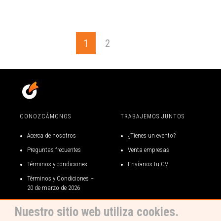
1
2
CONOZCÁMONOS
TRABAJEMOS JUNTOS
Acerca de nosotros
¿Tienes un evento?
Preguntas frecuentes
Venta empresas
Términos y condiciones
Envíanos tu CV
Términos y Condiciones –
20 de marzo de 2026
Términos y condiciones gift
Nuestro sitio web utiliza cookies.
card