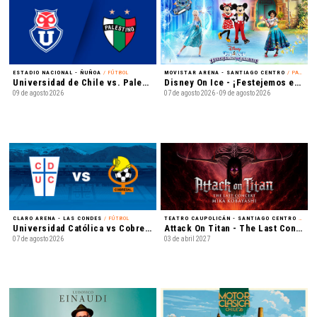
ESTADIO NACIONAL - ÑUÑOA
/ FÚTBOL
MOVISTAR ARENA - SANTIAGO CENTRO
/ PATINAJE EN HIELO
Universidad de Chile vs. Palestino - Liga de Primera Mercado Libre - Fecha 18
Disney On Ice - ¡Festejemos en Familia!
09 de agosto 2026
07 de agosto 2026 - 09 de agosto 2026
CLARO ARENA - LAS CONDES
/ FÚTBOL
TEATRO CAUPOLICÁN - SANTIAGO CENTRO
/ MÚSICA
Universidad Católica vs Cobresal - Liga de Primera Mercado Libre - Fecha 18
Attack On Titan - The Last Concert
07 de agosto 2026
03 de abril 2027