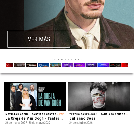
VER MÁS
MOVISTAR ARENA - SANTIAGO CENTRO
/ POP
TEATRO CAUPOLICÁN - SANTIAGO CENTRO
/ REGGAETÓN
La Oreja de Van Gogh - Tantas cosas que contar Tour 2027
Julianno Sosa
26 de marzo 2027 - 30 de marzo 2027
24 de octubre 2026