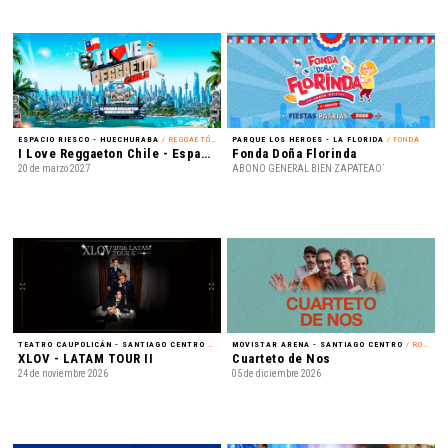
ESPACIO RIESCO - HUECHURABA
/ REGGAETÓN
PARQUE LOS HEROES - LA FLORIDA
/ FONDA
I Love Reggaeton Chile - Espacio Riesco 2027
Fonda Doña Florinda
20 de marzo 2027
ABONO GENERAL BIEN ZAPATEAO´
TEATRO CAUPOLICÁN - SANTIAGO CENTRO
/ K-POP
MOVISTAR ARENA - SANTIAGO CENTRO
/ ROCK
XLOV - LATAM TOUR II
Cuarteto de Nos
24 de noviembre 2026
05 de diciembre 2026