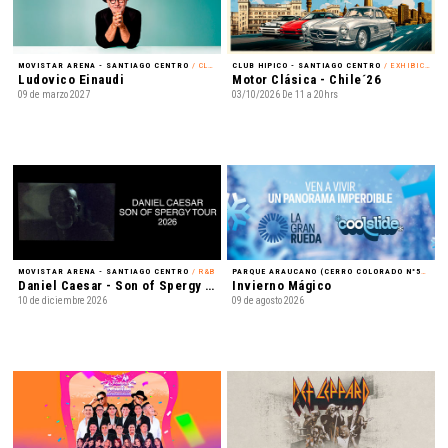
MOVISTAR ARENA - SANTIAGO CENTRO
/ CLÁSICA
CLUB HIPICO - SANTIAGO CENTRO
/ EXHIBICIÓN
Ludovico Einaudi
Motor Clásica - Chile´26
09 de marzo 2027
03/10/2026 De 11 a 20hrs
MOVISTAR ARENA - SANTIAGO CENTRO
/ R&B
PARQUE ARAUCANO (CERRO COLORADO N°5435) - LAS CONDES
Daniel Caesar - Son of Spergy Tour 2026
Invierno Mágico
10 de diciembre 2026
09 de agosto 2026