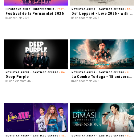
HIPÓDROMO CHILE - INDEPENDENCIA
/ FESTIVAL
MOVISTAR ARENA - SANTIAGO CENTRO
/ ROCK
Festival de la Peruanidad 2026
Def Leppard - Live 2026 - with Special Guest Extreme
04 de octubre 2026
08 de noviembre 2026
MOVISTAR ARENA - SANTIAGO CENTRO
/ HARD ROCK
MOVISTAR ARENA - SANTIAGO CENTRO
/ CUMBIA
Deep Purple
La Combo Tortuga - 15 aniversario
08 de diciembre 2026
06 de noviembre 2026
MOVISTAR ARENA - SANTIAGO CENTRO
/ INFANTIL
MOVISTAR ARENA - SANTIAGO CENTRO
/ CLASSICAL CROSSOVER