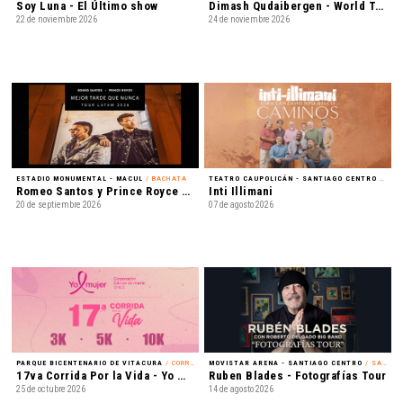
Soy Luna - El Último show
Dimash Qudaibergen - World Tour: Dimensions
22 de noviembre 2026
24 de noviembre 2026
ESTADIO MONUMENTAL - MACUL
/ BACHATA
TEATRO CAUPOLICÁN - SANTIAGO CENTRO
/ NACIONAL
Romeo Santos y Prince Royce - Mejor Tarde que Nunca
Inti Illimani
20 de septiembre 2026
07 de agosto 2026
PARQUE BICENTENARIO DE VITACURA
/ CORRIDA
MOVISTAR ARENA - SANTIAGO CENTRO
/ SALSA
17va Corrida Por la Vida - Yo Mujer
Ruben Blades - Fotografías Tour
25 de octubre 2026
14 de agosto 2026