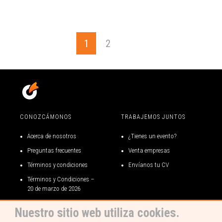
1
2
CONOZCÁMONOS
TRABAJEMOS JUNTOS
Acerca de nosotros
¿Tienes un evento?
Preguntas frecuentes
Venta empresas
Términos y condiciones
Envíanos tu CV
Términos y Condiciones –
20 de marzo de 2026
Términos y condiciones gift
Nuestro sitio web utiliza cookies.
card