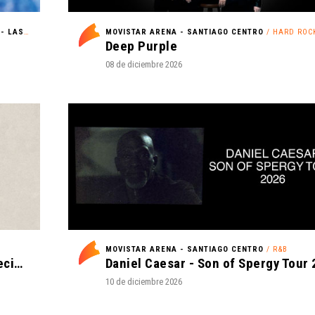
PARQUE ARAUCANO (CERRO COLORADO N°5435) - LAS CONDES
/ FAMILIA
MOVISTAR ARENA - SANTIAGO CENTRO
/ HARD ROC
Deep Purple
08 de diciembre 2026
MOVISTAR ARENA - SANTIAGO CENTRO
/ R&B
Def Leppard - Live 2026 - with Special Guest Extreme
10 de diciembre 2026