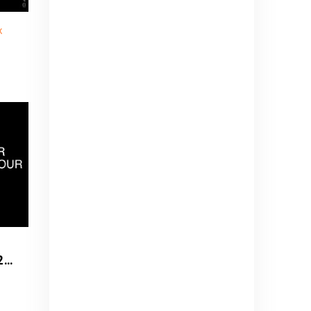
K
Daniel Caesar - Son of Spergy Tour 2026