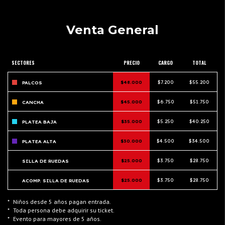
Venta General
SECTORES
PRECIO
CARGO
TOTAL
$48.000
$7.200
$55.200
PALCOS
$45.000
$6.750
$51.750
CANCHA
$35.000
$5.250
$40.250
PLATEA BAJA
$30.000
$4.500
$34.500
PLATEA ALTA
$25.000
$3.750
$28.750
SILLA DE RUEDAS
$25.000
$3.750
$28.750
ACOMP. SILLA DE RUEDAS
*
Niños desde 5 años pagan entrada.
*
Toda persona debe adquirir su ticket.
*
Evento para mayores de 5 años.