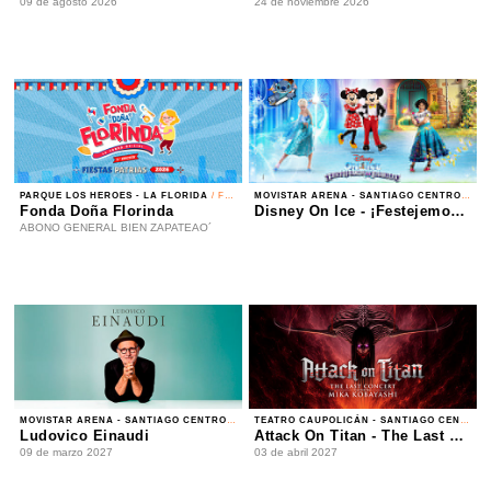
PARQUE LOS HEROES - LA FLORIDA
/ FONDA
MOVISTAR ARENA - SANTIAGO CENTRO
/ PATINAJE EN HIELO
Fonda Doña Florinda
Disney On Ice - ¡Festejemos en Familia!
ABONO GENERAL BIEN ZAPATEAO´
07 de agosto 2026 - 09 de agosto 2026
MOVISTAR ARENA - SANTIAGO CENTRO
/ CLÁSICA
TEATRO CAUPOLICÁN - SANTIAGO CENTRO
/ MÚSICA
Ludovico Einaudi
Attack On Titan - The Last Concert
09 de marzo 2027
03 de abril 2027