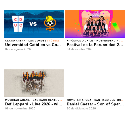
CLARO ARENA - LAS CONDES
/ FÚTBOL
HIPÓDROMO CHILE - INDEPENDENCIA
/ FESTIVAL
Universidad Católica vs Cobresal - Liga de Primera Mercado Libre - Fecha 18
Festival de la Peruanidad 2026
07 de agosto 2026
04 de octubre 2026
MOVISTAR ARENA - SANTIAGO CENTRO
/ ROCK
MOVISTAR ARENA - SANTIAGO CENTRO
/ R&B
Def Leppard - Live 2026 - with Special Guest Extreme
Daniel Caesar - Son of Spergy Tour 2026
08 de noviembre 2026
10 de diciembre 2026