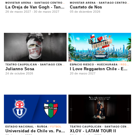
26 de marzo 2027 - 30 de marzo 2027
05 de diciembre 2026
TEATRO CAUPOLICÁN - SANTIAGO CENTRO
/ REGGAETÓN
ESPACIO RIESCO - HUECHURABA
/ REGGAETÓN
Julianno Sosa
I Love Reggaeton Chile - Espacio Riesco 2027
24 de octubre 2026
20 de marzo 2027
ESTADIO NACIONAL - ÑUÑOA
/ FÚTBOL
TEATRO CAUPOLICÁN - SANTIAGO CENTRO
/ K-POP
Universidad de Chile vs. Palestino - Liga de Primera Mercado Libre - Fecha 18
XLOV - LATAM TOUR II
09 de agosto 2026
24 de noviembre 2026