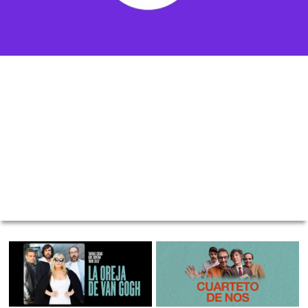
VER MÁS
MOVISTAR ARENA - SANTIAGO CENTRO
/ POP
MOVISTAR ARENA - SANTIAGO CENTRO
/ ROCK
La Oreja de Van Gogh - Tantas cosas que contar Tour 2027
Cuarteto de Nos