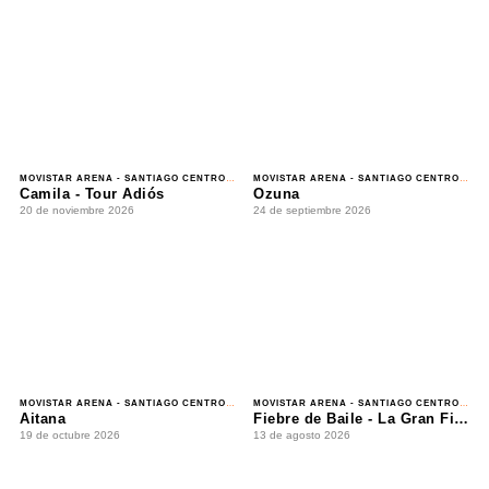
MOVISTAR ARENA - SANTIAGO CENTRO
/ ROMÁNTICO
MOVISTAR ARENA - SANTIAGO CENTRO
/ REGGAETÓN
Camila - Tour Adiós
Ozuna
20 de noviembre 2026
24 de septiembre 2026
MOVISTAR ARENA - SANTIAGO CENTRO
/ ROCK
MOVISTAR ARENA - SANTIAGO CENTRO
/ BAILE
Aitana
Fiebre de Baile - La Gran Final en Vivo
19 de octubre 2026
13 de agosto 2026