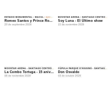
ESTADIO MONUMENTAL - MACUL
/ BACHATA
MOVISTAR ARENA - SANTIAGO CENTRO
/ INFANTIL
Romeo Santos y Prince Royce - Mejor Tarde que Nunca
Soy Luna - El Último show
20 de septiembre 2026
22 de noviembre 2026
MOVISTAR ARENA - SANTIAGO CENTRO
/ CUMBIA
CÚPULA PARQUE O'HIGGINS - SANTIAGO CENTRO
La Combo Tortuga - 15 aniversario
Don Osvaldo
06 de noviembre 2026
03 de octubre 2026