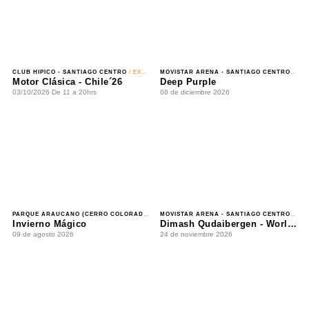
CLUB HIPICO - SANTIAGO CENTRO
/ EXHIBICIÓN
MOVISTAR ARENA - SANTIAGO CENTRO
/ HARD ROCK
Motor Clásica - Chile´26
Deep Purple
03/10/2026 De 11 a 20hrs
08 de diciembre 2026
PARQUE ARAUCANO (CERRO COLORADO N°5435) - LAS CONDES
MOVISTAR ARENA - SANTIAGO CENTRO
/ FAMILIA
/ CLASSICAL CROSSOVER
Invierno Mágico
Dimash Qudaibergen - World Tour: Dimensions
09 de agosto 2026
24 de noviembre 2026