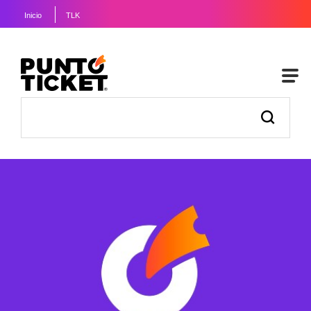
Inicio
TLK