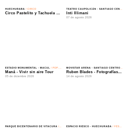
HUECHURABA
/ CIRCO
TEATRO CAUPOLICÁN - SANTIAGO CENTRO
/ NACIONAL
Circo Pastelito y Tachuela Chico - Circo Extremo
Inti Illimani
08 de agosto 2026 - 09 de agosto 2026
07 de agosto 2026
ESTADIO MONUMENTAL - MACUL
/ POP-ROCK
MOVISTAR ARENA - SANTIAGO CENTRO
/ SALSA
Maná - Vivir sin aire Tour
Ruben Blades - Fotografías Tour
05 de diciembre 2026
14 de agosto 2026
PARQUE BICENTENARIO DE VITACURA
/ CORRIDA
ESPACIO RIESCO - HUECHURABA
/ FESTIVAL
17va Corrida Por la Vida - Yo Mujer
LOVE THE 90'S - Espacio Riesco 2027
25 de octubre 2026
21 de marzo 2027