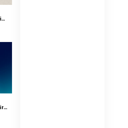
Def Leppard - Live 2026 - with Special Guest Extreme
Circo Pastelito y Tachuela Chico - Circo Extremo