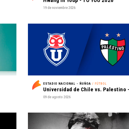
Hwang In Youp - TO YOU 2026
19 de noviembre 2026
A
ESTADIO NACIONAL - ÑUÑOA
/ FÚTBOL
09 de agosto 2026