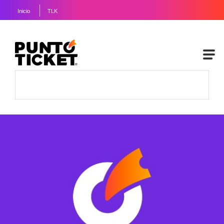
Inicio
TLK