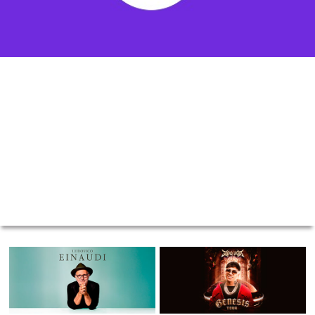
VER MÁS
MOVISTAR ARENA - SANTIAGO CENTRO
/ CLÁSICA
MOVISTAR ARENA - SANTIAGO CENTRO
/ URBANO
Ludovico Einaudi
Jairo Vera - Genesis 2026