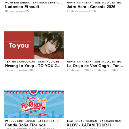
09 de marzo 2027
17 de diciembre 2026
TEATRO CAUPOLICÁN - SANTIAGO CENTRO
/ FAN MEETING
MOVISTAR ARENA - SANTIAGO CENTRO
/ POP
Hwang In Youp - TO YOU 2026
La Oreja de Van Gogh - Tantas cosas que contar Tour 2027
19 de noviembre 2026
26 de marzo 2027 - 30 de marzo 2027
PARQUE LOS HEROES - LA FLORIDA
/ FONDA
TEATRO CAUPOLICÁN - SANTIAGO CENTRO
/ K-POP
Fonda Doña Florinda
XLOV - LATAM TOUR II
ABONO GENERAL BIEN ZAPATEAO´
24 de noviembre 2026