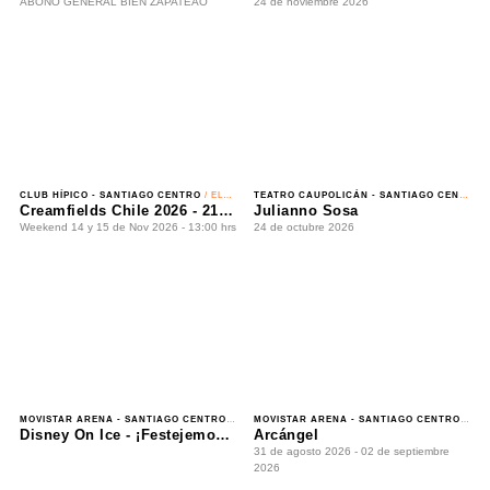
CLUB HÍPICO - SANTIAGO CENTRO
/ ELECTRÓNICA
TEATRO CAUPOLICÁN - SANTIAGO CENTRO
/ REGGAETÓN
Creamfields Chile 2026 - 21 Años
Julianno Sosa
Weekend 14 y 15 de Nov 2026 - 13:00 hrs
24 de octubre 2026
MOVISTAR ARENA - SANTIAGO CENTRO
/ PATINAJE EN HIELO
MOVISTAR ARENA - SANTIAGO CENTRO
/ REGGAETÓN
Disney On Ice - ¡Festejemos en Familia!
Arcángel
09 de agosto 2026
31 de agosto 2026 - 02 de septiembre 2026