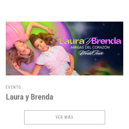
Sobre los tickets:
Las devoluciones se realizarán a partir del día 17 de abril de 2026, según
las siguientes indicaciones:
Sus órdenes de compra serán automáticamente devueltas y el
dinero será reversado según la misma forma de pago utilizada al
minuto de la compra, por lo que no es necesario que nos
contactes
La reversa del dinero, se realizará a través del mismo medio de
pago por el cual compraron, en un plazo aproximado de 25 días
hábiles desde que el departamento de Servicio al Cliente
informó su proceso de devolución.
EVENTO
Laura y Brenda
VER MÁS