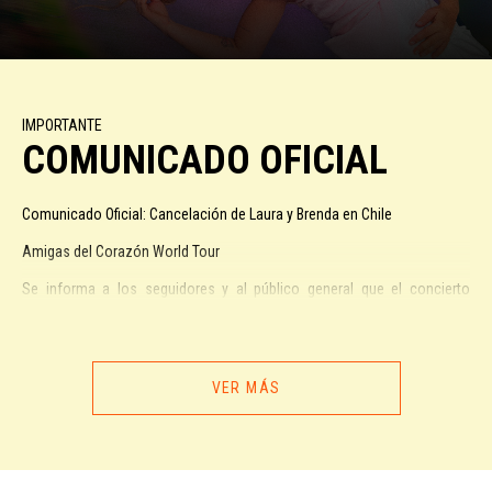
IMPORTANTE
COMUNICADO OFICIAL
Comunicado Oficial: Cancelación de Laura y Brenda en Chile
Amigas del Corazón World Tour
Se informa a los seguidores y al público general que el concierto
programado para este 3 de mayo en el Movistar Arena ha sido
cancelado.
Esta decisión responde a problemas logísticos de fuerza mayor que
VER MÁS
impiden la realización del show. Queremos enfatizar que esta situación
es totalmente ajena tanto a las artistas como a la organización,
agradeciendo de antemano su comprensión