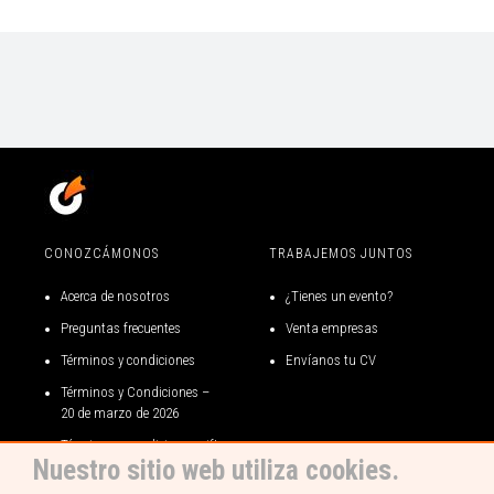
CONOZCÁMONOS
TRABAJEMOS JUNTOS
Acerca de nosotros
¿Tienes un evento?
Preguntas frecuentes
Venta empresas
Términos y condiciones
Envíanos tu CV
Términos y Condiciones –
20 de marzo de 2026
Términos y condiciones gift
Nuestro sitio web utiliza cookies.
card