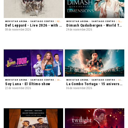
MOVISTAR ARENA - SANTIAGO CENTRO
/ ROCK
MOVISTAR ARENA - SANTIAGO CENTRO
/ CLASSICAL CROSSOVER
Def Leppard - Live 2026 - with Special Guest Extreme
Dimash Qudaibergen - World Tour: Dimensions
08 de noviembre 2026
24 de noviembre 2026
MOVISTAR ARENA - SANTIAGO CENTRO
/ INFANTIL
MOVISTAR ARENA - SANTIAGO CENTRO
/ CUMBIA
Soy Luna - El Último show
La Combo Tortuga - 15 aniversario
22 de noviembre 2026
06 de noviembre 2026