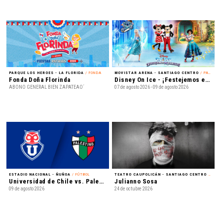
PARQUE LOS HEROES - LA FLORIDA
/ FONDA
MOVISTAR ARENA - SANTIAGO CENTRO
/ PATINAJE EN HIELO
Fonda Doña Florinda
Disney On Ice - ¡Festejemos en Familia!
ABONO GENERAL BIEN ZAPATEAO´
07 de agosto 2026 - 09 de agosto 2026
ESTADIO NACIONAL - ÑUÑOA
/ FÚTBOL
TEATRO CAUPOLICÁN - SANTIAGO CENTRO
/ REGGAETÓN
Universidad de Chile vs. Palestino - Liga de Primera Mercado Libre - Fecha 18
Julianno Sosa
09 de agosto 2026
24 de octubre 2026