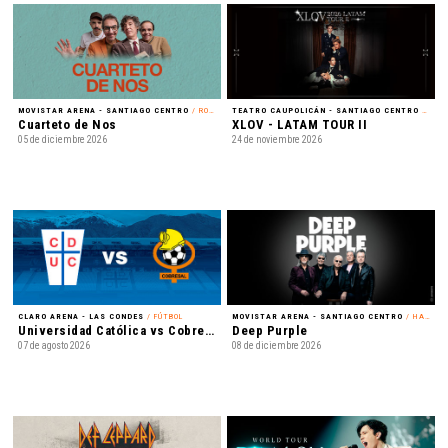
MOVISTAR ARENA - SANTIAGO CENTRO
/ ROCK
TEATRO CAUPOLICÁN - SANTIAGO CENTRO
/ K-POP
Cuarteto de Nos
XLOV - LATAM TOUR II
05 de diciembre 2026
24 de noviembre 2026
CLARO ARENA - LAS CONDES
/ FÚTBOL
MOVISTAR ARENA - SANTIAGO CENTRO
/ HARD ROCK
Universidad Católica vs Cobresal - Liga de Primera Mercado Libre - Fecha 18
Deep Purple
07 de agosto 2026
08 de diciembre 2026