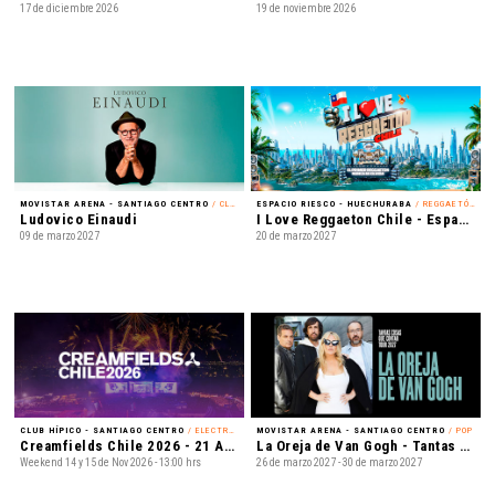
17 de diciembre 2026
19 de noviembre 2026
MOVISTAR ARENA - SANTIAGO CENTRO
/ CLÁSICA
ESPACIO RIESCO - HUECHURABA
/ REGGAETÓN
Ludovico Einaudi
I Love Reggaeton Chile - Espacio Riesco 2027
09 de marzo 2027
20 de marzo 2027
CLUB HÍPICO - SANTIAGO CENTRO
/ ELECTRÓNICA
MOVISTAR ARENA - SANTIAGO CENTRO
/ POP
Creamfields Chile 2026 - 21 Años
La Oreja de Van Gogh - Tantas cosas que contar Tour 2027
Weekend 14 y 15 de Nov 2026 - 13:00 hrs
26 de marzo 2027 - 30 de marzo 2027