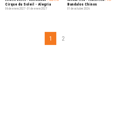
ESPACIO RIESCO - HUECHURABA
/ FAMILIA
HAVANA CLUB - CONCEPCIÓN
/ POP
Cirque du Soleil - Alegria
Bandalos Chinos
06 de enero 2027 - 31 de enero 2027
01 de octubre 2026
1
2