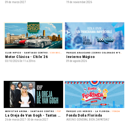
09 de marzo 2027
19 de noviembre 2026
CLUB HIPICO - SANTIAGO CENTRO
/ EXHIBICIÓN
PARQUE ARAUCANO (CERRO COLORADO N°5435) - LAS CONDES
Motor Clásica - Chile´26
Invierno Mágico
03/10/2026 De 11 a 20hrs
09 de agosto 2026
MOVISTAR ARENA - SANTIAGO CENTRO
/ POP
PARQUE LOS HEROES - LA FLORIDA
/ FONDA
La Oreja de Van Gogh - Tantas cosas que contar Tour 2027
Fonda Doña Florinda
26 de marzo 2027 - 30 de marzo 2027
ABONO GENERAL BIEN ZAPATEAO´