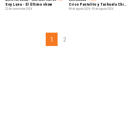
MOVISTAR ARENA - SANTIAGO CENTRO
/ INFANTIL
HUECHURABA
/ CIRCO
Soy Luna - El Último show
Circo Pastelito y Tachuela Chico - Circo Extremo
22 de noviembre 2026
08 de agosto 2026 - 09 de agosto 2026
1
2