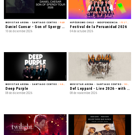
MOVISTAR ARENA - SANTIAGO CENTRO
/ R&B
HIPÓDROMO CHILE - INDEPENDENCIA
/ FESTIVAL
Daniel Caesar - Son of Spergy Tour 2026
Festival de la Peruanidad 2026
10 de diciembre 2026
04 de octubre 2026
MOVISTAR ARENA - SANTIAGO CENTRO
/ HARD ROCK
MOVISTAR ARENA - SANTIAGO CENTRO
/ ROCK
Deep Purple
Def Leppard - Live 2026 - with Special Guest Extreme
08 de diciembre 2026
08 de noviembre 2026