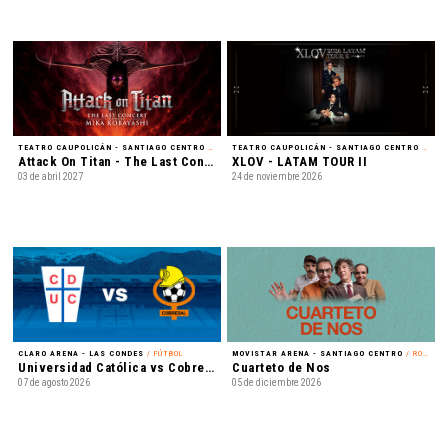
TEATRO CAUPOLICÁN - SANTIAGO CENTRO
/ MÚSICA
TEATRO CAUPOLICÁN - SANTIAGO CENTRO
/ K-POP
Attack On Titan - The Last Concert
XLOV - LATAM TOUR II
03 de abril 2027
24 de noviembre 2026
CLARO ARENA - LAS CONDES
/ FÚTBOL
MOVISTAR ARENA - SANTIAGO CENTRO
/ ROCK
Universidad Católica vs Cobresal - Liga de Primera Mercado Libre - Fecha 18
Cuarteto de Nos
07 de agosto 2026
05 de diciembre 2026