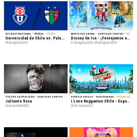
ESTADIO NACIONAL - ÑUÑOA
/ FÚTBOL
MOVISTAR ARENA - SANTIAGO CENTRO
/ PATINAJE EN HIELO
Universidad de Chile vs. Palestino - Liga de Primera Mercado Libre - Fecha 18
Disney On Ice - ¡Festejemos en Familia!
09 de agosto 2026
07 de agosto 2026 - 09 de agosto 2026
TEATRO CAUPOLICÁN - SANTIAGO CENTRO
/ REGGAETÓN
ESPACIO RIESCO - HUECHURABA
/ REGGAETÓN
Julianno Sosa
I Love Reggaeton Chile - Espacio Riesco 2027
24 de octubre 2026
20 de marzo 2027