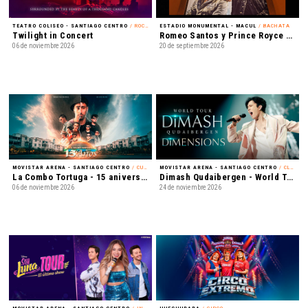
TEATRO COLISEO - SANTIAGO CENTRO
/ ROCK ALTERNATIVO
ESTADIO MONUMENTAL - MACUL
/ BACHATA
Twilight in Concert
Romeo Santos y Prince Royce - Mejor Tarde que Nunca
06 de noviembre 2026
20 de septiembre 2026
MOVISTAR ARENA - SANTIAGO CENTRO
/ CUMBIA
MOVISTAR ARENA - SANTIAGO CENTRO
/ CLASSICAL CROSSOVER
La Combo Tortuga - 15 aniversario
Dimash Qudaibergen - World Tour: Dimensions
06 de noviembre 2026
24 de noviembre 2026