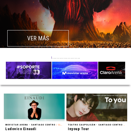
VER MÁS
MOVISTAR ARENA - SANTIAGO CENTRO
/ CLÁSICA
TEATRO CAUPOLICÁN - SANTIAGO CENTRO
/ FAN MEETING
Ludovico Einaudi
Inyoup Tour