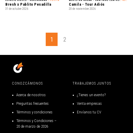
ESPACIO RIESCO - HUECHURABA
/ FIESTA
MOVISTAR ARENA - SANTIAGO CENTRO
/ ROMÁNTICO
Bresh x Pablito Pesadilla
Camila - Tour Adiós
31 de octubre 2026
20 de noviembre 2026
1
2
CONOZCÁMONOS
TRABAJEMOS JUNTOS
Acerca de nosotros
¿Tienes un evento?
Preguntas frecuentes
Venta empresas
Términos y condiciones
Envíanos tu CV
Términos y Condiciones –
20 de marzo de 2026