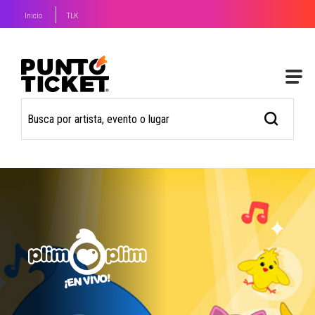
Inicio
TLK