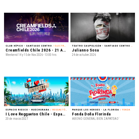
CLUB HÍPICO - SANTIAGO CENTRO
/ ELECTRÓNICA
TEATRO CAUPOLICÁN - SANTIAGO CENTRO
/ REGGAETÓN
Creamfields Chile 2026 - 21 Años
Julianno Sosa
Weekend 14 y 15 de Nov 2026 - 13:00 hrs
24 de octubre 2026
ESPACIO RIESCO - HUECHURABA
/ REGGAETÓN
PARQUE LOS HEROES - LA FLORIDA
/ FONDA
I Love Reggaeton Chile - Espacio Riesco 2027
Fonda Doña Florinda
20 de marzo 2027
ABONO GENERAL BIEN ZAPATEAO´