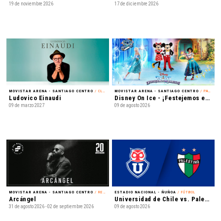
19 de noviembre 2026
17 de diciembre 2026
MOVISTAR ARENA - SANTIAGO CENTRO
/ CLÁSICA
MOVISTAR ARENA - SANTIAGO CENTRO
/ PATINAJE EN HIELO
Ludovico Einaudi
Disney On Ice - ¡Festejemos en Familia!
09 de marzo 2027
09 de agosto 2026
MOVISTAR ARENA - SANTIAGO CENTRO
/ REGGAETÓN
ESTADIO NACIONAL - ÑUÑOA
/ FÚTBOL
Arcángel
Universidad de Chile vs. Palestino - Liga de Primera Mercado Libre - Fecha 18
31 de agosto 2026 - 02 de septiembre 2026
09 de agosto 2026