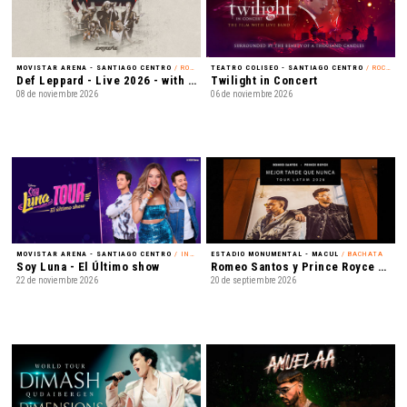
MOVISTAR ARENA - SANTIAGO CENTRO
/ ROCK
TEATRO COLISEO - SANTIAGO CENTRO
/ ROCK ALTERNATIVO
Def Leppard - Live 2026 - with Special Guest Extreme
Twilight in Concert
08 de noviembre 2026
06 de noviembre 2026
MOVISTAR ARENA - SANTIAGO CENTRO
/ INFANTIL
ESTADIO MONUMENTAL - MACUL
/ BACHATA
Soy Luna - El Último show
Romeo Santos y Prince Royce - Mejor Tarde que Nunca
22 de noviembre 2026
20 de septiembre 2026