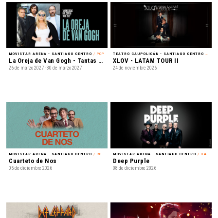
MOVISTAR ARENA - SANTIAGO CENTRO
/ POP
TEATRO CAUPOLICÁN - SANTIAGO CENTRO
/ K-POP
La Oreja de Van Gogh - Tantas cosas que contar Tour 2027
XLOV - LATAM TOUR II
26 de marzo 2027 - 30 de marzo 2027
24 de noviembre 2026
MOVISTAR ARENA - SANTIAGO CENTRO
/ ROCK
MOVISTAR ARENA - SANTIAGO CENTRO
/ HARD ROCK
Cuarteto de Nos
Deep Purple
05 de diciembre 2026
08 de diciembre 2026