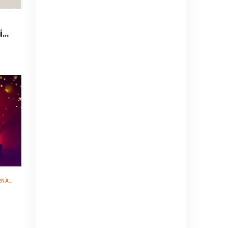
Def Leppard - Live 2026 - with Special Guest Extreme
TIVO