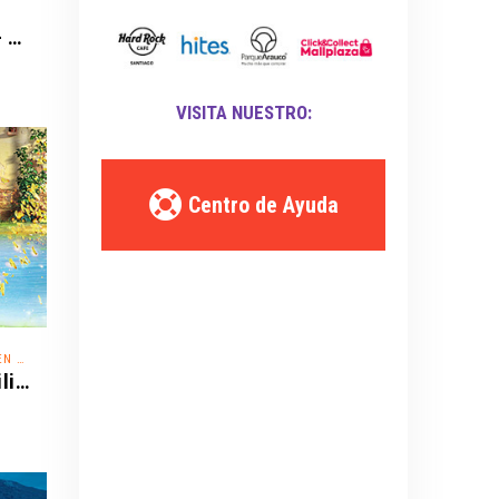
Universidad de Chile vs. Palestino - Liga de Primera Mercado Libre - Fecha 18
VISITA NUESTRO:
Centro de Ayuda
IELO
Disney On Ice - ¡Festejemos en Familia!