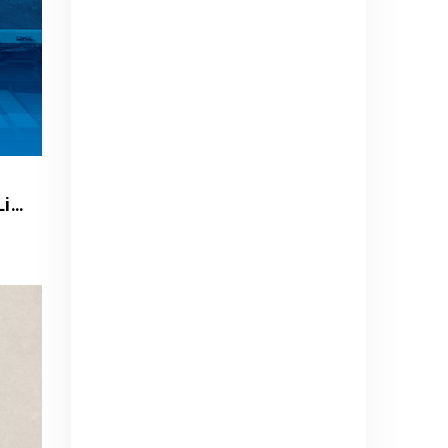
Universidad Católica vs Cobresal - Liga de Primera Mercado Libre - Fecha 18