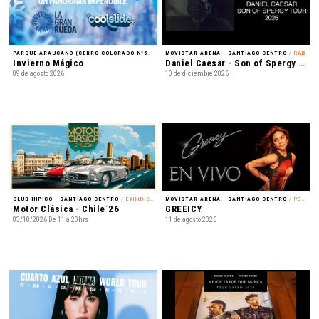
PARQUE ARAUCANO (CERRO COLORADO N°5435) - LAS CONDES
MOVISTAR ARENA - SANTIAGO CENTRO
/ FAMILIA
/ R&B
Invierno Mágico
Daniel Caesar - Son of Spergy Tour 2026
09 de agosto 2026
10 de diciembre 2026
CLUB HIPICO - SANTIAGO CENTRO
/ EXHIBICIÓN
MOVISTAR ARENA - SANTIAGO CENTRO
/ POP LATINO
Motor Clásica - Chile´26
GREEICY
03/10/2026 De 11 a 20hrs
11 de agosto 2026