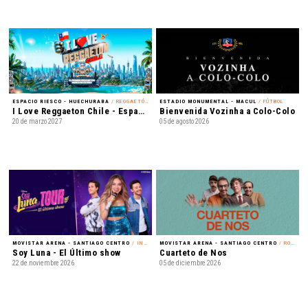
ESPACIO RIESCO - HUECHURABA
/ REGGAETÓN
ESTADIO MONUMENTAL - MACUL
/ FÚTBOL
I Love Reggaeton Chile - Espacio Riesco 2027
Bienvenida Vozinha a Colo-Colo
20 de marzo 2027
05 de agosto 2026
MOVISTAR ARENA - SANTIAGO CENTRO
/ INFANTIL
MOVISTAR ARENA - SANTIAGO CENTRO
/ ROCK
Soy Luna - El Último show
Cuarteto de Nos
22 de noviembre 2026
05 de diciembre 2026