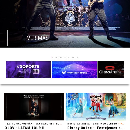
VER MÁS
TEATRO CAUPOLICÁN - SANTIAGO CENTRO
/ K-POP
MOVISTAR ARENA - SANTIAGO CENTRO
/ PATINAJE EN HIELO
XLOV - LATAM TOUR II
Disney On Ice - ¡Festejemos en Familia!