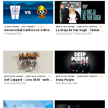
CLARO ARENA - LAS CONDES
/ FÚTBOL
MOVISTAR ARENA - SANTIAGO CENTRO
/ POP
Universidad Católica vs Cobresal - Liga de Primera Mercado Libre - Fecha 18
La Oreja de Van Gogh - Tantas cosas que contar Tour 2027
07 de agosto 2026
26 de marzo 2027 - 28 de marzo 2027
MOVISTAR ARENA - SANTIAGO CENTRO
/ ROCK
MOVISTAR ARENA - SANTIAGO CENTRO
/ HARD ROCK
Def Leppard - Live 2026 - with Special Guest Extreme
Deep Purple
08 de noviembre 2026
08 de diciembre 2026