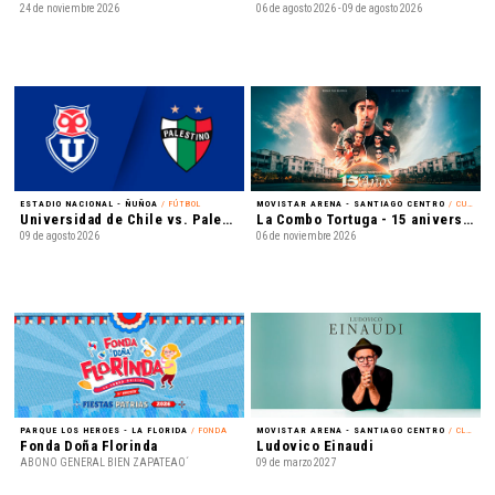
24 de noviembre 2026
06 de agosto 2026 - 09 de agosto 2026
ESTADIO NACIONAL - ÑUÑOA
/ FÚTBOL
MOVISTAR ARENA - SANTIAGO CENTRO
/ CUMBIA
Universidad de Chile vs. Palestino - Liga de Primera Mercado Libre - Fecha 18
La Combo Tortuga - 15 aniversario
09 de agosto 2026
06 de noviembre 2026
PARQUE LOS HEROES - LA FLORIDA
/ FONDA
MOVISTAR ARENA - SANTIAGO CENTRO
/ CLÁSICA
Fonda Doña Florinda
Ludovico Einaudi
ABONO GENERAL BIEN ZAPATEAO´
09 de marzo 2027