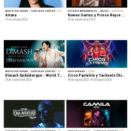
MOVISTAR ARENA - SANTIAGO CENTRO
/ ROCK
ESTADIO MONUMENTAL - MACUL
/ BACHATA
Aitana
Romeo Santos y Prince Royce - Mejor Tarde que Nunca
19 de octubre 2026
20 de septiembre 2026
MOVISTAR ARENA - SANTIAGO CENTRO
/ CLASSICAL CROSSOVER
HUECHURABA
/ CIRCO
Dimash Qudaibergen - World Tour: Dimensions
Circo Pastelito y Tachuela Chico - Circo Extremo
24 de noviembre 2026
08 de agosto 2026 - 09 de agosto 2026