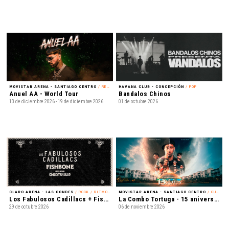
MOVISTAR ARENA - SANTIAGO CENTRO
/ REGGAETÓN
HAVANA CLUB - CONCEPCIÓN
/ POP
Anuel AA - World Tour
Bandalos Chinos
13 de diciembre 2026 - 19 de diciembre 2026
01 de octubre 2026
CLARO ARENA - LAS CONDES
/ ROCK / RITMOS LATINOAMERICANOS
MOVISTAR ARENA - SANTIAGO CENTRO
/ CUMBIA
Los Fabulosos Cadillacs + Fishbone + Chico Trujillo
La Combo Tortuga - 15 aniversario
29 de octubre 2026
06 de noviembre 2026