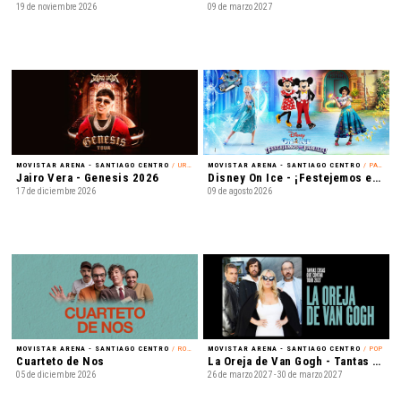
19 de noviembre 2026
09 de marzo 2027
MOVISTAR ARENA - SANTIAGO CENTRO
/ URBANO
MOVISTAR ARENA - SANTIAGO CENTRO
/ PATINAJE EN HIELO
Jairo Vera - Genesis 2026
Disney On Ice - ¡Festejemos en Familia!
17 de diciembre 2026
09 de agosto 2026
MOVISTAR ARENA - SANTIAGO CENTRO
/ ROCK
MOVISTAR ARENA - SANTIAGO CENTRO
/ POP
Cuarteto de Nos
La Oreja de Van Gogh - Tantas cosas que contar Tour 2027
05 de diciembre 2026
26 de marzo 2027 - 30 de marzo 2027