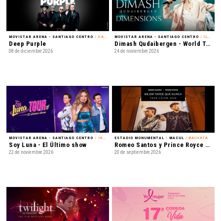
MOVISTAR ARENA - SANTIAGO CENTRO
/ HARD ROCK
MOVISTAR ARENA - SANTIAGO CENTRO
/ CLASSICAL CROSSOVER
Deep Purple
Dimash Qudaibergen - World Tour: Dimensions
08 de diciembre 2026
24 de noviembre 2026
MOVISTAR ARENA - SANTIAGO CENTRO
/ INFANTIL
ESTADIO MONUMENTAL - MACUL
/ BACHATA
Soy Luna - El Último show
Romeo Santos y Prince Royce - Mejor Tarde que Nunca
22 de noviembre 2026
20 de septiembre 2026