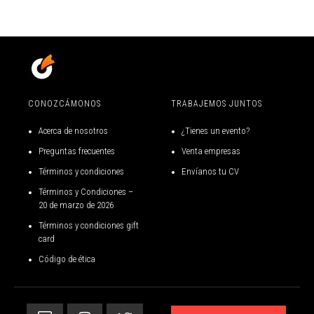
CONOZCÁMONOS
TRABAJEMOS JUNTOS
Acerca de nosotros
¿Tienes un evento?
Preguntas frecuentes
Venta empresas
Términos y condiciones
Envíanos tu CV
Términos y Condiciones –
20 de marzo de 2026
Términos y condiciones gift
Nuestro sitio web utiliza cookies.
card
Código de ética
Utilizamos cookies propias para mejorar la experiencia del
usuario a través de su navegación. Si continúas navegando
aceptas su uso.