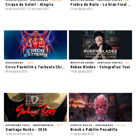
ESPACIO RIESCO - HUECHURABA
/ FAMILIA
MOVISTAR ARENA - SANTIAGO CENTRO
/ BAILE
Cirque du Soleil - Alegria
Fiebre de Baile - La Gran Final en Vivo
06 de enero 2027 - 31 de enero 2027
13 de agosto 2026
HUECHURABA
/ CIRCO
MOVISTAR ARENA - SANTIAGO CENTRO
/ SALSA
Circo Pastelito y Tachuela Chico - Circo Extremo
Ruben Blades - Fotografías Tour
09 de agosto 2026
14 de agosto 2026
HIPÓDROMO CHILE - INDEPENDENCIA
/ FESTIVAL
ESPACIO RIESCO - HUECHURABA
/ FIESTA
Santiago Rocks - 2026
Bresh x Pablito Pesadilla
13 de diciembre 2026
31 de octubre 2026