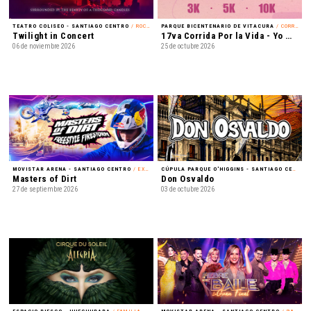
TEATRO COLISEO - SANTIAGO CENTRO
/ ROCK ALTERNATIVO
PARQUE BICENTENARIO DE VITACURA
/ CORRIDA
Twilight in Concert
17va Corrida Por la Vida - Yo Mujer
06 de noviembre 2026
25 de octubre 2026
MOVISTAR ARENA - SANTIAGO CENTRO
/ EXHIBICIÓN
CÚPULA PARQUE O'HIGGINS - SANTIAGO CENTRO
Masters of Dirt
Don Osvaldo
27 de septiembre 2026
03 de octubre 2026