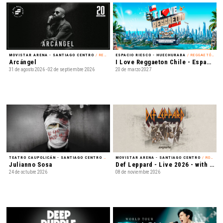
MOVISTAR ARENA - SANTIAGO CENTRO
/ REGGAETÓN
ESPACIO RIESCO - HUECHURABA
/ REGGAETÓN
Arcángel
I Love Reggaeton Chile - Espacio Riesco 2027
31 de agosto 2026 - 02 de septiembre 2026
20 de marzo 2027
TEATRO CAUPOLICÁN - SANTIAGO CENTRO
/ REGGAETÓN
MOVISTAR ARENA - SANTIAGO CENTRO
/ ROCK
Julianno Sosa
Def Leppard - Live 2026 - with Special Guest Extreme
24 de octubre 2026
08 de noviembre 2026