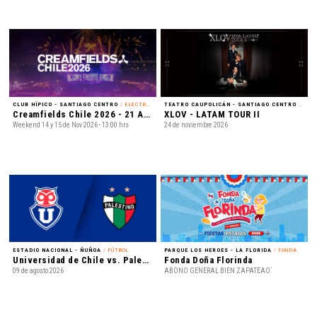
CLUB HÍPICO - SANTIAGO CENTRO
/ ELECTRÓNICA
TEATRO CAUPOLICÁN - SANTIAGO CENTRO
/ K-POP
Creamfields Chile 2026 - 21 Años
XLOV - LATAM TOUR II
Weekend 14 y 15 de Nov 2026 - 13:00 hrs
24 de noviembre 2026
ESTADIO NACIONAL - ÑUÑOA
/ FÚTBOL
PARQUE LOS HEROES - LA FLORIDA
/ FONDA
Universidad de Chile vs. Palestino - Liga de Primera Mercado Libre - Fecha 18
Fonda Doña Florinda
09 de agosto 2026
ABONO GENERAL BIEN ZAPATEAO´