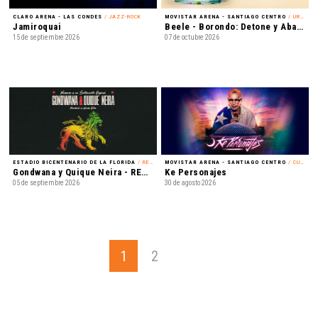
CLARO ARENA - LAS CONDES
/ JAZZ-ROCK
MOVISTAR ARENA - SANTIAGO CENTRO
/ URBANO
Jamiroquai
Beele - Borondo: Detone y Abandone Tour
15 de septiembre 2026
07 de octubre 2026
ESTADIO BICENTENARIO DE LA FLORIDA
/ REGGAE
MOVISTAR ARENA - SANTIAGO CENTRO
/ CUMBIA
Gondwana y Quique Neira - REUNION EN VIVO
Ke Personajes
05 de septiembre 2026
30 de agosto 2026
1
2