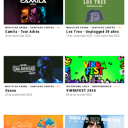
MOVISTAR ARENA - SANTIAGO CENTRO
/ ROMÁNTICO
MOVISTAR ARENA - SANTIAGO CENTRO
/ ROCK
Camila - Tour Adiós
Los Tres - Unplugged 30 años
20 de noviembre 2026
14 de noviembre 2026 - 15 de noviembre 2026
MOVISTAR ARENA - SANTIAGO CENTRO
/ REGGAETÓN
HIPÓDROMO CHILE - INDEPENDENCIA
/ FESTIVAL
Ozuna
VIBRAFEST 2026
24 de septiembre 2026
08 de diciembre 2026