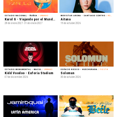
ESTADIO NACIONAL - ÑUÑOA
/ URBANO
MOVISTAR ARENA - SANTIAGO CENTRO
/ ROCK
Karol G - Viajando por el Mundo TropiTour
Aitana
28 de enero 2027 - 31 de enero 2027
19 de octubre 2026
ESTADIO MONUMENTAL - MACUL
/ URBANO
ESPACIO RIESCO - HUECHURABA
/ FIESTA
Kidd Voodoo - Euforia Stadium
Solomun
07 de diciembre 2026
30 de octubre 2026