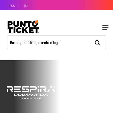
Inicio
TLK