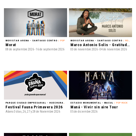
MOVISTAR ARENA - SANTIAGO CENTRO
/ POP
MOVISTAR ARENA - SANTIAGO CENTRO
/ ROMÁNTICO
Morat
Marco Antonio Solis - Gratitud Tour 2026
08 de septiembre 2026 - 16 de septiembre 2026
03 de noviembre 2026 - 04 de noviembre 2026
PARQUE CIUDAD EMPRESARIAL - HUECHURABA
/ FESTIVAL
ESTADIO MONUMENTAL - MACUL
/ POP-ROCK
Festival Fauna Primavera 2026
Maná - Vivir sin aire Tour
Abono 3 días, 26, 27 y 28 de Noviembre 2026
05 de diciembre 2026