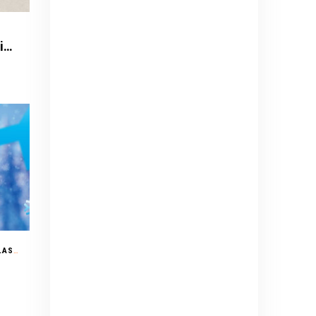
Def Leppard - Live 2026 - with Special Guest Extreme
PARQUE ARAUCANO (CERRO COLORADO N°5435) - LAS CONDES
/ FAMILIA