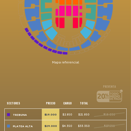
Mapa referencial
PREVENTA
SECTORES
PRECIO
CARGO
TOTAL
$19.000
$2.850
$21.850
$18.050
TRIBUNA
$29.000
$4.350
$33.350
$27.550
PLATEA ALTA