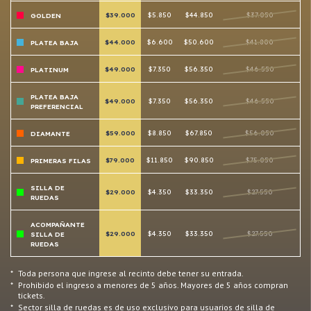
$39.000
$5.850
$44.850
$37.050
GOLDEN
$44.000
$6.600
$50.600
$41.800
PLATEA BAJA
$49.000
$7.350
$56.350
$46.550
PLATINUM
PLATEA BAJA
$49.000
$7.350
$56.350
$46.550
PREFERENCIAL
$59.000
$8.850
$67.850
$56.050
DIAMANTE
$79.000
$11.850
$90.850
$75.050
PRIMERAS FILAS
SILLA DE
$29.000
$4.350
$33.350
$27.550
RUEDAS
ACOMPAÑANTE
$29.000
$4.350
$33.350
$27.550
SILLA DE
RUEDAS
*
Toda persona que ingrese al recinto debe tener su entrada.
*
Prohibido el ingreso a menores de 5 años. Mayores de 5 años compran
tickets.
*
Sector silla de ruedas es de uso exclusivo para usuarios de silla de