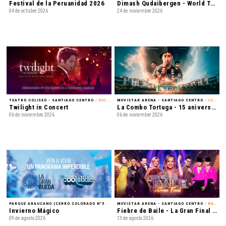
Festival de la Peruanidad 2026
Dimash Qudaibergen - World Tour: Dimensions
04 de octubre 2026
24 de noviembre 2026
TEATRO COLISEO - SANTIAGO CENTRO
/ ROCK ALTERNATIVO
MOVISTAR ARENA - SANTIAGO CENTRO
/ CUMBIA
Twilight in Concert
La Combo Tortuga - 15 aniversario
06 de noviembre 2026
06 de noviembre 2026
PARQUE ARAUCANO (CERRO COLORADO N°5435) - LAS CONDES
MOVISTAR ARENA - SANTIAGO CENTRO
/ FAMILIA
/ BAILE
Invierno Mágico
Fiebre de Baile - La Gran Final en Vivo
09 de agosto 2026
13 de agosto 2026