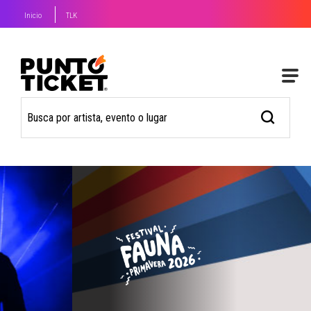
Inicio
TLK