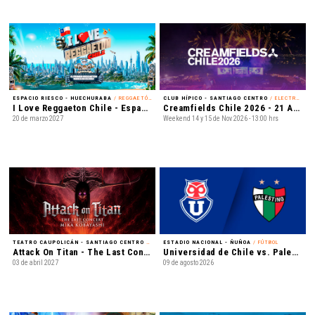
ESPACIO RIESCO - HUECHURABA
/ REGGAETÓN
CLUB HÍPICO - SANTIAGO CENTRO
/ ELECTRÓNICA
I Love Reggaeton Chile - Espacio Riesco 2027
Creamfields Chile 2026 - 21 Años
20 de marzo 2027
Weekend 14 y 15 de Nov 2026 - 13:00 hrs
TEATRO CAUPOLICÁN - SANTIAGO CENTRO
/ MÚSICA
ESTADIO NACIONAL - ÑUÑOA
/ FÚTBOL
Attack On Titan - The Last Concert
Universidad de Chile vs. Palestino - Liga de Primera Mercado Libre - Fecha 18
03 de abril 2027
09 de agosto 2026