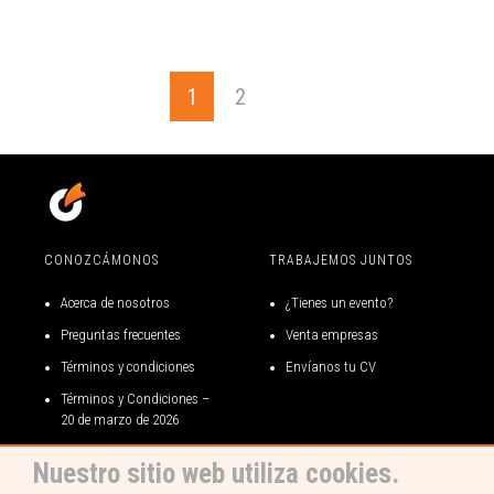
1
2
CONOZCÁMONOS
TRABAJEMOS JUNTOS
Acerca de nosotros
¿Tienes un evento?
Preguntas frecuentes
Venta empresas
Términos y condiciones
Envíanos tu CV
Términos y Condiciones –
20 de marzo de 2026
Términos y condiciones gift
Nuestro sitio web utiliza cookies.
card