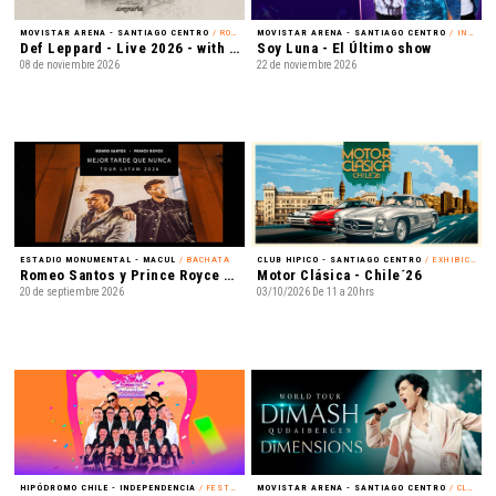
MOVISTAR ARENA - SANTIAGO CENTRO
/ ROCK
MOVISTAR ARENA - SANTIAGO CENTRO
/ INFANTIL
Def Leppard - Live 2026 - with Special Guest Extreme
Soy Luna - El Último show
08 de noviembre 2026
22 de noviembre 2026
ESTADIO MONUMENTAL - MACUL
/ BACHATA
CLUB HIPICO - SANTIAGO CENTRO
/ EXHIBICIÓN
Romeo Santos y Prince Royce - Mejor Tarde que Nunca
Motor Clásica - Chile´26
20 de septiembre 2026
03/10/2026 De 11 a 20hrs
HIPÓDROMO CHILE - INDEPENDENCIA
/ FESTIVAL
MOVISTAR ARENA - SANTIAGO CENTRO
/ CLASSICAL CROSSOVER