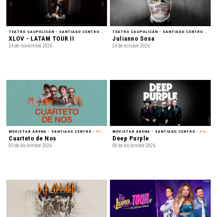
TEATRO CAUPOLICÁN - SANTIAGO CENTRO
/ K-POP
TEATRO CAUPOLICÁN - SANTIAGO CENTRO
/ REGGAETÓN
XLOV - LATAM TOUR II
Julianno Sosa
24 de noviembre 2026
24 de octubre 2026
MOVISTAR ARENA - SANTIAGO CENTRO
/ ROCK
MOVISTAR ARENA - SANTIAGO CENTRO
/ HARD ROCK
Cuarteto de Nos
Deep Purple
05 de diciembre 2026
08 de diciembre 2026