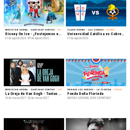
MOVISTAR ARENA - SANTIAGO CENTRO
/ PATINAJE EN HIELO
CLARO ARENA - LAS CONDES
/ FÚTBOL
Disney On Ice - ¡Festejemos en Familia!
Universidad Católica vs Cobresal - Liga de Primera Mercado Libre - Fecha 18
07 de agosto 2026 - 09 de agosto 2026
07 de agosto 2026
MOVISTAR ARENA - SANTIAGO CENTRO
/ POP
PARQUE LOS HEROES - LA FLORIDA
/ FONDA
La Oreja de Van Gogh - Tantas cosas que contar Tour 2027
Fonda Doña Florinda
26 de marzo 2027 - 30 de marzo 2027
ABONO GENERAL BIEN ZAPATEAO´