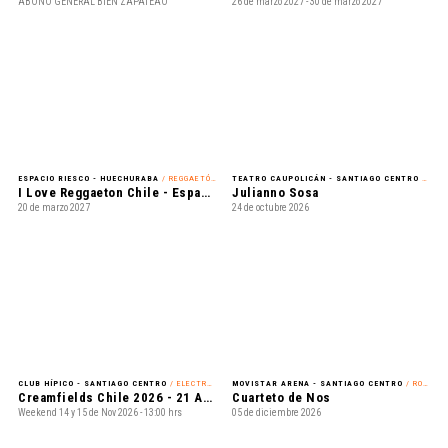
ESPACIO RIESCO - HUECHURABA
/ REGGAETÓN
TEATRO CAUPOLICÁN - SANTIAGO CENTRO
/ REGGAETÓN
I Love Reggaeton Chile - Espacio Riesco 2027
Julianno Sosa
20 de marzo 2027
24 de octubre 2026
CLUB HÍPICO - SANTIAGO CENTRO
/ ELECTRÓNICA
MOVISTAR ARENA - SANTIAGO CENTRO
/ ROCK
Creamfields Chile 2026 - 21 Años
Cuarteto de Nos
Weekend 14 y 15 de Nov 2026 - 13:00 hrs
05 de diciembre 2026