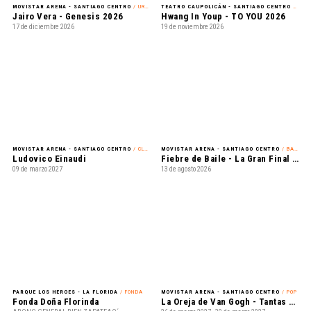
17 de diciembre 2026
19 de noviembre 2026
MOVISTAR ARENA - SANTIAGO CENTRO
/ CLÁSICA
MOVISTAR ARENA - SANTIAGO CENTRO
/ BAILE
Ludovico Einaudi
Fiebre de Baile - La Gran Final en Vivo
09 de marzo 2027
13 de agosto 2026
PARQUE LOS HEROES - LA FLORIDA
/ FONDA
MOVISTAR ARENA - SANTIAGO CENTRO
/ POP
Fonda Doña Florinda
La Oreja de Van Gogh - Tantas cosas que contar Tour 2027
ABONO GENERAL BIEN ZAPATEAO´
26 de marzo 2027 - 30 de marzo 2027