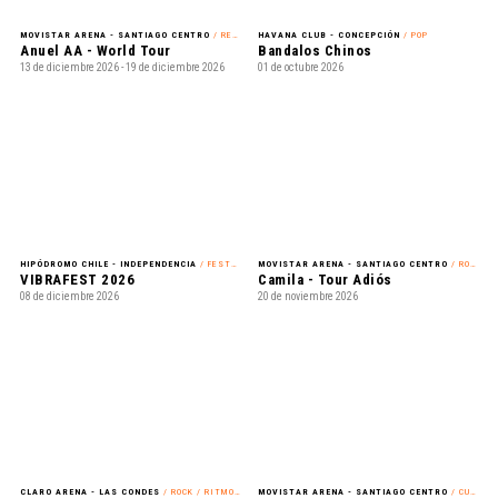
MOVISTAR ARENA - SANTIAGO CENTRO
/ REGGAETÓN
HAVANA CLUB - CONCEPCIÓN
/ POP
Anuel AA - World Tour
Bandalos Chinos
13 de diciembre 2026 - 19 de diciembre 2026
01 de octubre 2026
HIPÓDROMO CHILE - INDEPENDENCIA
/ FESTIVAL
MOVISTAR ARENA - SANTIAGO CENTRO
/ ROMÁNTICO
VIBRAFEST 2026
Camila - Tour Adiós
08 de diciembre 2026
20 de noviembre 2026
CLARO ARENA - LAS CONDES
/ ROCK / RITMOS LATINOAMERICANOS
MOVISTAR ARENA - SANTIAGO CENTRO
/ CUMBIA
Los Fabulosos Cadillacs + Fishbone + Chico Trujillo
La Combo Tortuga - 15 aniversario
29 de octubre 2026
06 de noviembre 2026