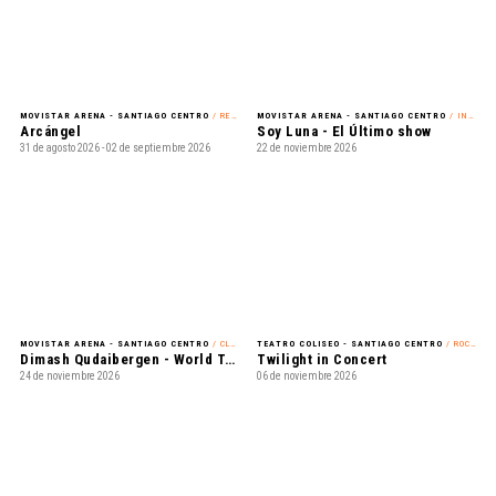
MOVISTAR ARENA - SANTIAGO CENTRO
/ REGGAETÓN
MOVISTAR ARENA - SANTIAGO CENTRO
/ INFANTIL
Arcángel
Soy Luna - El Último show
31 de agosto 2026 - 02 de septiembre 2026
22 de noviembre 2026
MOVISTAR ARENA - SANTIAGO CENTRO
/ CLASSICAL CROSSOVER
TEATRO COLISEO - SANTIAGO CENTRO
/ ROCK ALTERNATIVO
Dimash Qudaibergen - World Tour: Dimensions
Twilight in Concert
24 de noviembre 2026
06 de noviembre 2026