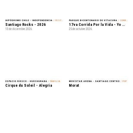
HIPÓDROMO CHILE - INDEPENDENCIA
/ FESTIVAL
PARQUE BICENTENARIO DE VITACURA
/ CORRIDA
Santiago Rocks - 2026
17va Corrida Por la Vida - Yo Mujer
13 de diciembre 2026
25 de octubre 2026
ESPACIO RIESCO - HUECHURABA
/ FAMILIA
MOVISTAR ARENA - SANTIAGO CENTRO
/ POP
Cirque du Soleil - Alegria
Morat
06 de enero 2027 - 31 de enero 2027
08 de septiembre 2026 - 16 de septiembre 2026