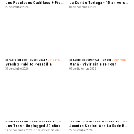
ESPACIO RIESCO - HUECHURABA
/ FIESTA
ESTADIO MONUMENTAL - MACUL
/ POP-ROCK
Bresh x Pablito Pesadilla
Maná - Vivir sin aire Tour
31 de octubre 2026
05 de diciembre 2026
MOVISTAR ARENA - SANTIAGO CENTRO
/ ROCK
TEATRO COLISEO - SANTIAGO CENTRO
/ SKA
Los Tres - Unplugged 30 años
Juantxo Skalari And La Rude Band meets The Skatalites
14 de noviembre 2026 - 15 de noviembre 2026
22 de octubre 2026