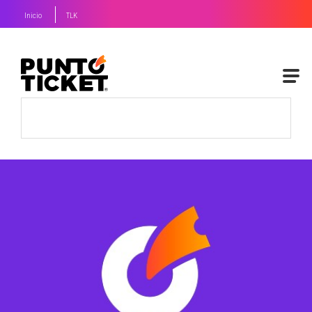
Inicio
TLK