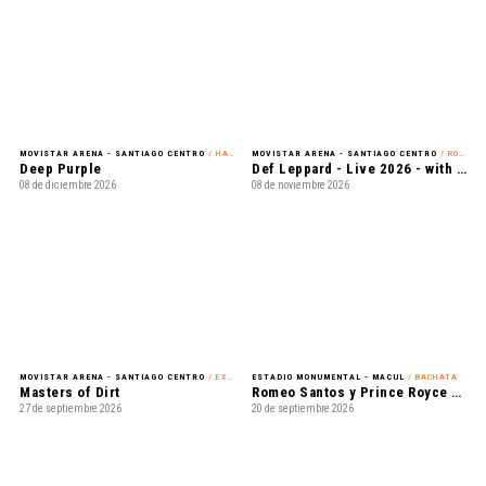
MOVISTAR ARENA - SANTIAGO CENTRO
/ HARD ROCK
MOVISTAR ARENA - SANTIAGO CENTRO
/ ROCK
Deep Purple
Def Leppard - Live 2026 - with Special Guest Extreme
08 de diciembre 2026
08 de noviembre 2026
MOVISTAR ARENA - SANTIAGO CENTRO
/ EXHIBICIÓN
ESTADIO MONUMENTAL - MACUL
/ BACHATA
Masters of Dirt
Romeo Santos y Prince Royce - Mejor Tarde que Nunca
27 de septiembre 2026
20 de septiembre 2026