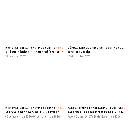
MOVISTAR ARENA - SANTIAGO CENTRO
/ SALSA
CÚPULA PARQUE O'HIGGINS - SANTIAGO CENTRO
Ruben Blades - Fotografías Tour
Don Osvaldo
14 de agosto 2026
03 de octubre 2026
MOVISTAR ARENA - SANTIAGO CENTRO
/ ROMÁNTICO
PARQUE CIUDAD EMPRESARIAL - HUECHURABA
/ 
Marco Antonio Solis - Gratitud Tour 2026
Festival Fauna Primavera 2026
03 de noviembre 2026 - 04 de noviembre 2026
Abono 3 días, 26, 27 y 28 de Noviembre 2026