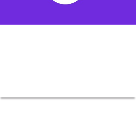
VER MÁS
MOVISTAR ARENA - SANTIAGO CENTRO
/ URBANO
TEATRO CAUPOLICÁN - SANTIAGO CENTRO
/ FAN MEETING
Jairo Vera - Genesis 2026
Hwang In Youp - TO YOU 2026