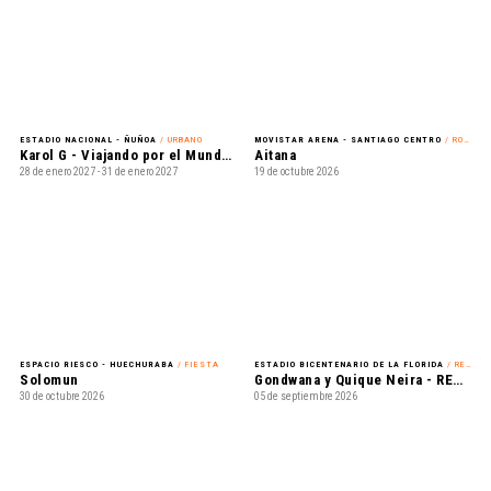
ESTADIO NACIONAL - ÑUÑOA
/ URBANO
MOVISTAR ARENA - SANTIAGO CENTRO
/ ROCK
Karol G - Viajando por el Mundo TropiTour
Aitana
28 de enero 2027 - 31 de enero 2027
19 de octubre 2026
ESPACIO RIESCO - HUECHURABA
/ FIESTA
ESTADIO BICENTENARIO DE LA FLORIDA
/ REGGAE
Solomun
Gondwana y Quique Neira - REUNION EN VIVO
30 de octubre 2026
05 de septiembre 2026