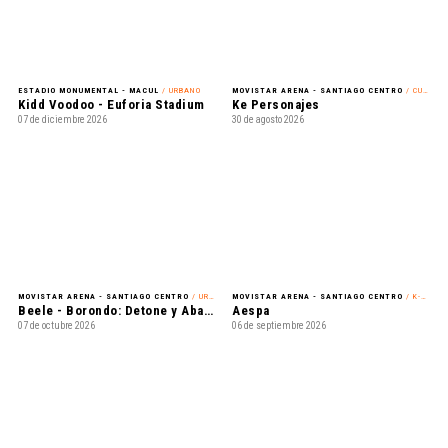
ESTADIO MONUMENTAL - MACUL
/ URBANO
MOVISTAR ARENA - SANTIAGO CENTRO
/ CUMBIA
Kidd Voodoo - Euforia Stadium
Ke Personajes
07 de diciembre 2026
30 de agosto 2026
MOVISTAR ARENA - SANTIAGO CENTRO
/ URBANO
MOVISTAR ARENA - SANTIAGO CENTRO
/ K-POP
Beele - Borondo: Detone y Abandone Tour
Aespa
07 de octubre 2026
06 de septiembre 2026