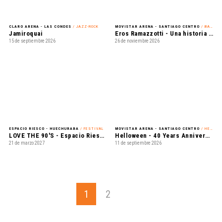
CLARO ARENA - LAS CONDES
/ JAZZ-ROCK
MOVISTAR ARENA - SANTIAGO CENTRO
/ BALADAS
Jamiroquai
Eros Ramazzotti - Una historia importante - Ramazzotti - World Tour
15 de septiembre 2026
26 de noviembre 2026
ESPACIO RIESCO - HUECHURABA
/ FESTIVAL
MOVISTAR ARENA - SANTIAGO CENTRO
/ HEAVY METAL
LOVE THE 90'S - Espacio Riesco 2027
Helloween - 40 Years Anniversary
21 de marzo 2027
11 de septiembre 2026
1
2