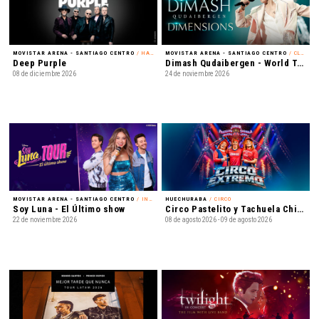
MOVISTAR ARENA - SANTIAGO CENTRO
/ HARD ROCK
MOVISTAR ARENA - SANTIAGO CENTRO
/ CLASSICAL CROSSOVER
Deep Purple
Dimash Qudaibergen - World Tour: Dimensions
08 de diciembre 2026
24 de noviembre 2026
MOVISTAR ARENA - SANTIAGO CENTRO
/ INFANTIL
HUECHURABA
/ CIRCO
Soy Luna - El Último show
Circo Pastelito y Tachuela Chico - Circo Extremo
22 de noviembre 2026
08 de agosto 2026 - 09 de agosto 2026