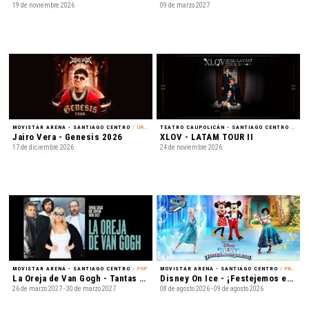
19 de noviembre 2026
09 de marzo 2027
MOVISTAR ARENA - SANTIAGO CENTRO
/ URBANO
TEATRO CAUPOLICÁN - SANTIAGO CENTRO
/ K-POP
Jairo Vera - Genesis 2026
XLOV - LATAM TOUR II
17 de diciembre 2026
24 de noviembre 2026
MOVISTAR ARENA - SANTIAGO CENTRO
/ POP
MOVISTAR ARENA - SANTIAGO CENTRO
/ PATINAJE EN HIELO
La Oreja de Van Gogh - Tantas cosas que contar Tour 2027
Disney On Ice - ¡Festejemos en Familia!
26 de marzo 2027 - 30 de marzo 2027
08 de agosto 2026 - 09 de agosto 2026