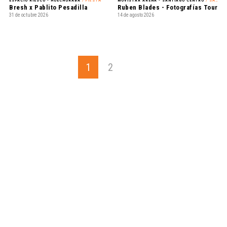
ESPACIO RIESCO - HUECHURABA
/ FIESTA
MOVISTAR ARENA - SANTIAGO CENTRO
/ SALSA
Bresh x Pablito Pesadilla
Ruben Blades - Fotografías Tour
31 de octubre 2026
14 de agosto 2026
1
2