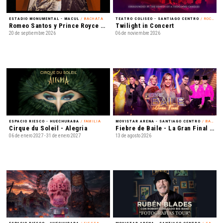
ESTADIO MONUMENTAL - MACUL
/ BACHATA
TEATRO COLISEO - SANTIAGO CENTRO
/ ROCK ALTERNATIVO
Romeo Santos y Prince Royce - Mejor Tarde que Nunca
Twilight in Concert
20 de septiembre 2026
06 de noviembre 2026
ESPACIO RIESCO - HUECHURABA
/ FAMILIA
MOVISTAR ARENA - SANTIAGO CENTRO
/ BAILE
Cirque du Soleil - Alegria
Fiebre de Baile - La Gran Final en Vivo
06 de enero 2027 - 31 de enero 2027
13 de agosto 2026