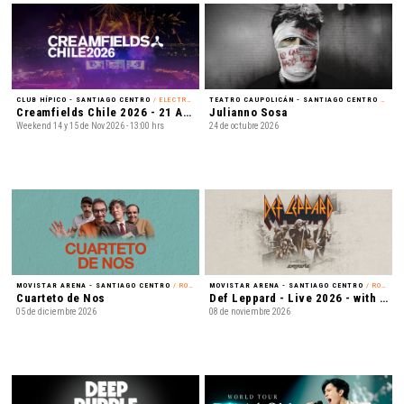
CLUB HÍPICO - SANTIAGO CENTRO
/ ELECTRÓNICA
TEATRO CAUPOLICÁN - SANTIAGO CENTRO
/ REGGAETÓN
Creamfields Chile 2026 - 21 Años
Julianno Sosa
Weekend 14 y 15 de Nov 2026 - 13:00 hrs
24 de octubre 2026
MOVISTAR ARENA - SANTIAGO CENTRO
/ ROCK
MOVISTAR ARENA - SANTIAGO CENTRO
/ ROCK
Cuarteto de Nos
Def Leppard - Live 2026 - with Special Guest Extreme
05 de diciembre 2026
08 de noviembre 2026