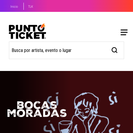
Inicio
TLK