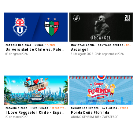
ESTADIO NACIONAL - ÑUÑOA
/ FÚTBOL
MOVISTAR ARENA - SANTIAGO CENTRO
/ REGGAETÓN
Universidad de Chile vs. Palestino - Liga de Primera Mercado Libre - Fecha 18
Arcángel
09 de agosto 2026
31 de agosto 2026 - 02 de septiembre 2026
ESPACIO RIESCO - HUECHURABA
/ REGGAETÓN
PARQUE LOS HEROES - LA FLORIDA
/ FONDA
I Love Reggaeton Chile - Espacio Riesco 2027
Fonda Doña Florinda
20 de marzo 2027
ABONO GENERAL BIEN ZAPATEAO´