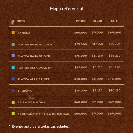
Mapa referencial
SECTORES
PRECIO
CARGO
TOTAL
$60.000
$9.000
$69.000
CANCHA
$85.000
$12.750
$97.750
PLATEA BAJA GOLDEN
$75.000
$11.250
$86.250
PLATEA BAJA SILVER
$45.000
$6.750
$51.750
PLATEA ALTA GOLDEN
$40.000
$6.000
$46.000
PLATEA ALTA SILVER
$35.000
$5.250
$40.250
TRIBUNA
$60.000
$9.000
$69.000
SILLA DE RUEDAS
$60.000
$9.000
$69.000
ACOMPAÑANTE SILLA DE RUEDAS
*
Evento apto para todas las edades.