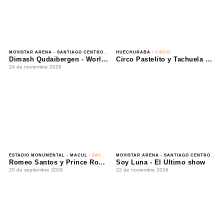
MOVISTAR ARENA - SANTIAGO CENTRO
/ CLASSICAL CROSSOVER
HUECHURABA
/ CIRCO
Dimash Qudaibergen - World Tour: Dimensions
Circo Pastelito y Tachuela Chico - Circo Extremo
24 de noviembre 2026
08 de agosto 2026 - 09 de agosto 2026
ESTADIO MONUMENTAL - MACUL
/ BACHATA
MOVISTAR ARENA - SANTIAGO CENTRO
/ INFANTIL
Romeo Santos y Prince Royce - Mejor Tarde que Nunca
Soy Luna - El Último show
20 de septiembre 2026
22 de noviembre 2026
TEATRO COLISEO - SANTIAGO CENTRO
/ ROCK ALTERNATIVO
MOVISTAR ARENA - SANTIAGO CENTRO
/ CUMBIA