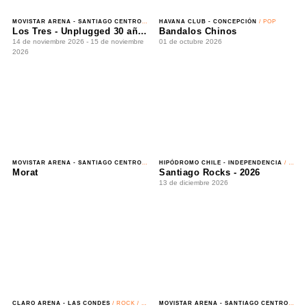
MOVISTAR ARENA - SANTIAGO CENTRO
/ POP
HIPÓDROMO CHILE - INDEPENDENCIA
/ FESTIVAL
Morat
Santiago Rocks - 2026
08 de septiembre 2026 - 16 de septiembre 2026
13 de diciembre 2026
CLARO ARENA - LAS CONDES
/ ROCK / RITMOS LATINOAMERICANOS
MOVISTAR ARENA - SANTIAGO CENTRO
/ ROMÁNTICO
Los Fabulosos Cadillacs + Fishbone + Chico Trujillo
Marco Antonio Solis - Gratitud Tour 2026
29 de octubre 2026
03 de noviembre 2026 - 04 de noviembre 2026