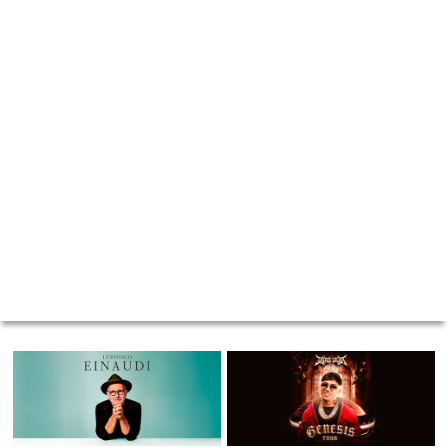
VER MÁS
MOVISTAR ARENA - SANTIAGO CENTRO
/ CLÁSICA
MOVISTAR ARENA - SANTIAGO CENTRO
/ URBANO
Ludovico Einaudi
Jairo Vera - Genesis 2026
09 de marzo 2027
17 de diciembre 2026