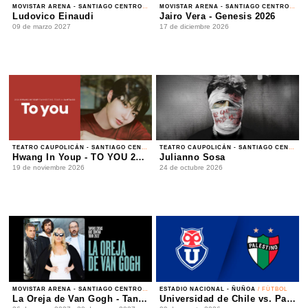
TEATRO CAUPOLICÁN - SANTIAGO CENTRO
/ FAN MEETING
TEATRO CAUPOLICÁN - SANTIAGO CENTRO
/ REGGAETÓN
Hwang In Youp - TO YOU 2026
Julianno Sosa
19 de noviembre 2026
24 de octubre 2026
MOVISTAR ARENA - SANTIAGO CENTRO
/ POP
ESTADIO NACIONAL - ÑUÑOA
/ FÚTBOL
La Oreja de Van Gogh - Tantas cosas que contar Tour 2027
Universidad de Chile vs. Palestino - Liga de Primera Mercado Libre - Fecha 18
26 de marzo 2027 - 30 de marzo 2027
09 de agosto 2026