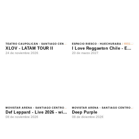
TEATRO CAUPOLICÁN - SANTIAGO CENTRO
/ K-POP
ESPACIO RIESCO - HUECHURABA
/ REGGAETÓN
XLOV - LATAM TOUR II
I Love Reggaeton Chile - Espacio Riesco 2027
24 de noviembre 2026
20 de marzo 2027
MOVISTAR ARENA - SANTIAGO CENTRO
/ ROCK
MOVISTAR ARENA - SANTIAGO CENTRO
/ HARD ROCK
Def Leppard - Live 2026 - with Special Guest Extreme
Deep Purple
08 de noviembre 2026
08 de diciembre 2026