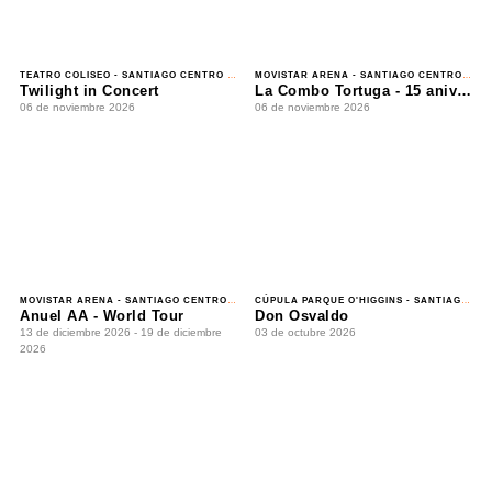
Twilight in Concert
La Combo Tortuga - 15 aniversario
06 de noviembre 2026
06 de noviembre 2026
MOVISTAR ARENA - SANTIAGO CENTRO
/ REGGAETÓN
CÚPULA PARQUE O'HIGGINS - SANTIAGO CENTRO
Anuel AA - World Tour
Don Osvaldo
13 de diciembre 2026 - 19 de diciembre 2026
03 de octubre 2026
MOVISTAR ARENA - SANTIAGO CENTRO
/ ROCK
HAVANA CLUB - CONCEPCIÓN
/ POP
Los Tres - Unplugged 30 años
Bandalos Chinos
14 de noviembre 2026 - 15 de noviembre 2026
01 de octubre 2026