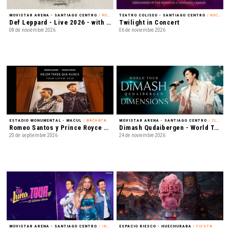
MOVISTAR ARENA - SANTIAGO CENTRO
/ ROCK
TEATRO COLISEO - SANTIAGO CENTRO
/ ROCK ALTERNATIVO
Def Leppard - Live 2026 - with Special Guest Extreme
Twilight in Concert
08 de noviembre 2026
06 de noviembre 2026
ESTADIO MONUMENTAL - MACUL
/ BACHATA
MOVISTAR ARENA - SANTIAGO CENTRO
/ CLASSICAL CROSSOVER
Romeo Santos y Prince Royce - Mejor Tarde que Nunca
Dimash Qudaibergen - World Tour: Dimensions
20 de septiembre 2026
24 de noviembre 2026
MOVISTAR ARENA - SANTIAGO CENTRO
/ INFANTIL
ESPACIO RIESCO - HUECHURABA
/ FIESTA