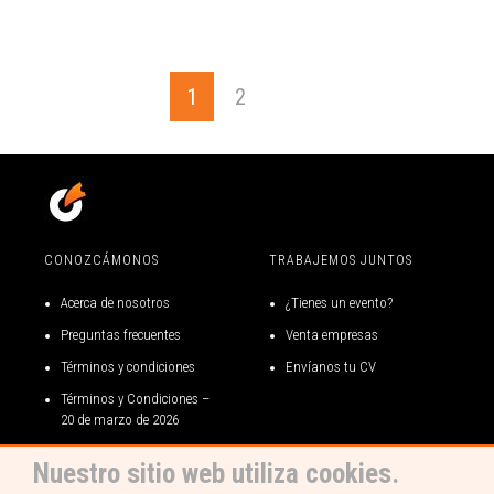
1
2
CONOZCÁMONOS
TRABAJEMOS JUNTOS
Acerca de nosotros
¿Tienes un evento?
Preguntas frecuentes
Venta empresas
Términos y condiciones
Envíanos tu CV
Términos y Condiciones –
20 de marzo de 2026
Términos y condiciones gift
Nuestro sitio web utiliza cookies.
card