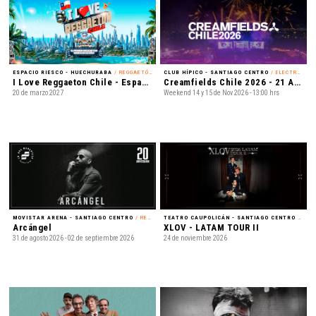
ESPACIO RIESCO - HUECHURABA
/ REGGAETÓN
CLUB HÍPICO - SANTIAGO CENTRO
/ ELECTRÓNICA
I Love Reggaeton Chile - Espacio Riesco 2027
Creamfields Chile 2026 - 21 Años
20 de marzo 2027
Weekend 14 y 15 de Nov 2026 - 13:00 hrs
MOVISTAR ARENA - SANTIAGO CENTRO
/ REGGAETÓN
TEATRO CAUPOLICÁN - SANTIAGO CENTRO
/ K-POP
Arcángel
XLOV - LATAM TOUR II
31 de agosto 2026 - 02 de septiembre 2026
24 de noviembre 2026