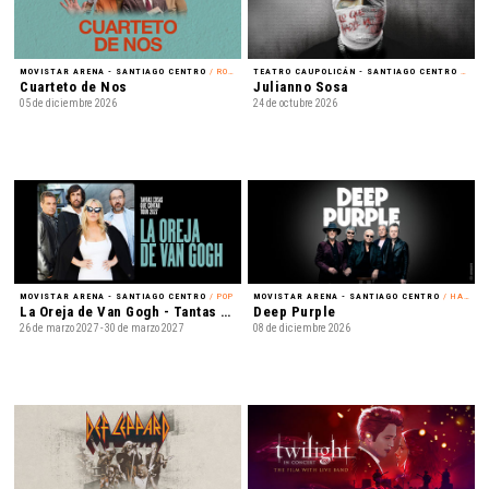
MOVISTAR ARENA - SANTIAGO CENTRO
/ ROCK
TEATRO CAUPOLICÁN - SANTIAGO CENTRO
/ REGGAETÓN
Cuarteto de Nos
Julianno Sosa
05 de diciembre 2026
24 de octubre 2026
MOVISTAR ARENA - SANTIAGO CENTRO
/ POP
MOVISTAR ARENA - SANTIAGO CENTRO
/ HARD ROCK
La Oreja de Van Gogh - Tantas cosas que contar Tour 2027
Deep Purple
26 de marzo 2027 - 30 de marzo 2027
08 de diciembre 2026