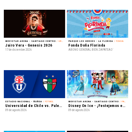
MOVISTAR ARENA - SANTIAGO CENTRO
/ URBANO
PARQUE LOS HEROES - LA FLORIDA
/ FONDA
Jairo Vera - Genesis 2026
Fonda Doña Florinda
17 de diciembre 2026
ABONO GENERAL BIEN ZAPATEAO´
ESTADIO NACIONAL - ÑUÑOA
/ FÚTBOL
MOVISTAR ARENA - SANTIAGO CENTRO
/ PATINAJE EN HIELO
Universidad de Chile vs. Palestino - Liga de Primera Mercado Libre - Fecha 18
Disney On Ice - ¡Festejemos en Familia!
09 de agosto 2026
09 de agosto 2026