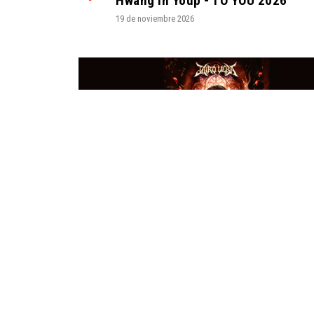
Hwang In Youp - TO YOU 2026
19 de noviembre 2026
Nuestro sitio web utiliza cookies.
Utilizamos cookies propias para mejorar la experiencia del usuario
MOVISTAR ARENA - SANTIAGO CENTRO
/ URBAN
Jairo Vera - Genesis 2026
17 de diciembre 2026