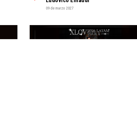
Ludovico Einaudi
09 de marzo 2027
 a través de su navegación. Si continúas navegando aceptas su uso.
O
TEATRO CAUPOLICÁN - SANTIAGO CENTRO
/ K-POP
XLOV - LATAM TOUR II
24 de noviembre 2026