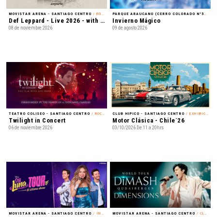
MOVISTAR ARENA - SANTIAGO CENTRO
/ ROCK
PARQUE ARAUCANO (CERRO COLORADO N°5435) - LAS CONDES
Def Leppard - Live 2026 - with Special Guest Extreme
Invierno Mágico
08 de noviembre 2026
09 de agosto 2026
TEATRO COLISEO - SANTIAGO CENTRO
/ ROCK ALTERNATIVO
CLUB HIPICO - SANTIAGO CENTRO
/ EXHIBICIÓN
Twilight in Concert
Motor Clásica - Chile´26
06 de noviembre 2026
03/10/2026 De 11 a 20hrs
MOVISTAR ARENA - SANTIAGO CENTRO
/ INFANTIL
MOVISTAR ARENA - SANTIAGO CENTRO
/ CLASSICAL CROSSOVER