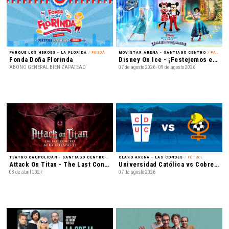
PARQUE LOS HEROES - LA FLORIDA
/ FONDA
MOVISTAR ARENA - SANTIAGO CENTRO
/ PATINAJE EN HIELO
Fonda Doña Florinda
Disney On Ice - ¡Festejemos en Familia!
ABONO GENERAL BIEN ZAPATEAO´
07 de agosto 2026 - 09 de agosto 2026
TEATRO CAUPOLICÁN - SANTIAGO CENTRO
/ MÚSICA
CLARO ARENA - LAS CONDES
/ FÚTBOL
Attack On Titan - The Last Concert
Universidad Católica vs Cobresal - Liga de Primera Mercado Libre - Fecha 18
03 de abril 2027
07 de agosto 2026