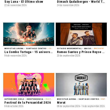
Soy Luna - El Último show
Dimash Qudaibergen - World Tour: Dimensions
22 de noviembre 2026
24 de noviembre 2026
MOVISTAR ARENA - SANTIAGO CENTRO
/ CUMBIA
ESTADIO MONUMENTAL - MACUL
/ BACHATA
La Combo Tortuga - 15 aniversario
Romeo Santos y Prince Royce - Mejor Tarde que Nunca
06 de noviembre 2026
20 de septiembre 2026
HIPÓDROMO CHILE - INDEPENDENCIA
/ FESTIVAL
MOVISTAR ARENA - SANTIAGO CENTRO
/ POP
Festival de la Peruanidad 2026
Morat
04 de octubre 2026
08 de septiembre 2026 - 16 de septiembre 2026