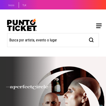
Inicio
TLK