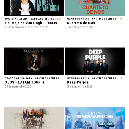
MOVISTAR ARENA - SANTIAGO CENTRO
/ POP
MOVISTAR ARENA - SANTIAGO CENTRO
/ ROCK
La Oreja de Van Gogh - Tantas cosas que contar Tour 2027
Cuarteto de Nos
26 de marzo 2027 - 30 de marzo 2027
05 de diciembre 2026
TEATRO CAUPOLICÁN - SANTIAGO CENTRO
/ K-POP
MOVISTAR ARENA - SANTIAGO CENTRO
/ HARD ROCK
XLOV - LATAM TOUR II
Deep Purple
24 de noviembre 2026
08 de diciembre 2026