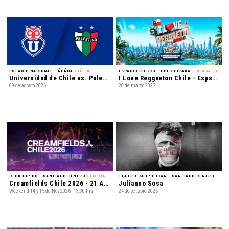
ESTADIO NACIONAL - ÑUÑOA
/ FÚTBOL
ESPACIO RIESCO - HUECHURABA
/ REGGAETÓN
Universidad de Chile vs. Palestino - Liga de Primera Mercado Libre - Fecha 18
I Love Reggaeton Chile - Espacio Riesco 2027
09 de agosto 2026
20 de marzo 2027
CLUB HÍPICO - SANTIAGO CENTRO
/ ELECTRÓNICA
TEATRO CAUPOLICÁN - SANTIAGO CENTRO
/ REGGAETÓN
Creamfields Chile 2026 - 21 Años
Julianno Sosa
Weekend 14 y 15 de Nov 2026 - 13:00 hrs
24 de octubre 2026