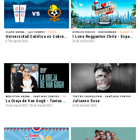
CLARO ARENA - LAS CONDES
/ FÚTBOL
ESPACIO RIESCO - HUECHURABA
/ REGGAETÓN
Universidad Católica vs Cobresal - Liga de Primera Mercado Libre - Fecha 18
I Love Reggaeton Chile - Espacio Riesco 2027
07 de agosto 2026
20 de marzo 2027
MOVISTAR ARENA - SANTIAGO CENTRO
/ POP
TEATRO CAUPOLICÁN - SANTIAGO CENTRO
/ REGGAETÓN
La Oreja de Van Gogh - Tantas cosas que contar Tour 2027
Julianno Sosa
26 de marzo 2027 - 30 de marzo 2027
24 de octubre 2026