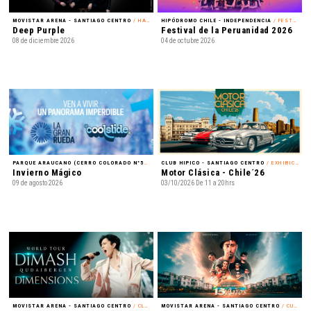
MOVISTAR ARENA - SANTIAGO CENTRO
/ HARD ROCK
HIPÓDROMO CHILE - INDEPENDENCIA
/ FESTIVAL
Deep Purple
Festival de la Peruanidad 2026
08 de diciembre 2026
04 de octubre 2026
PARQUE ARAUCANO (CERRO COLORADO N°5435) - LAS CONDES
CLUB HIPICO - SANTIAGO CENTRO
/ FAMILIA
/ EXHIBICIÓN
Invierno Mágico
Motor Clásica - Chile´26
09 de agosto 2026
03/10/2026 De 11 a 20hrs
MOVISTAR ARENA - SANTIAGO CENTRO
/ CLASSICAL CROSSOVER
MOVISTAR ARENA - SANTIAGO CENTRO
/ CUMBIA