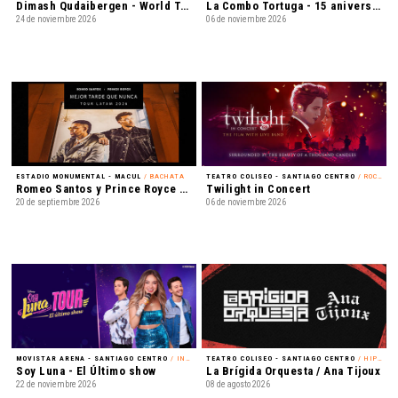
Dimash Qudaibergen - World Tour: Dimensions
La Combo Tortuga - 15 aniversario
24 de noviembre 2026
06 de noviembre 2026
ESTADIO MONUMENTAL - MACUL
/ BACHATA
TEATRO COLISEO - SANTIAGO CENTRO
/ ROCK ALTERNATIVO
Romeo Santos y Prince Royce - Mejor Tarde que Nunca
Twilight in Concert
20 de septiembre 2026
06 de noviembre 2026
MOVISTAR ARENA - SANTIAGO CENTRO
/ INFANTIL
TEATRO COLISEO - SANTIAGO CENTRO
/ HIP-HOP
Soy Luna - El Último show
La Brígida Orquesta / Ana Tijoux
22 de noviembre 2026
08 de agosto 2026