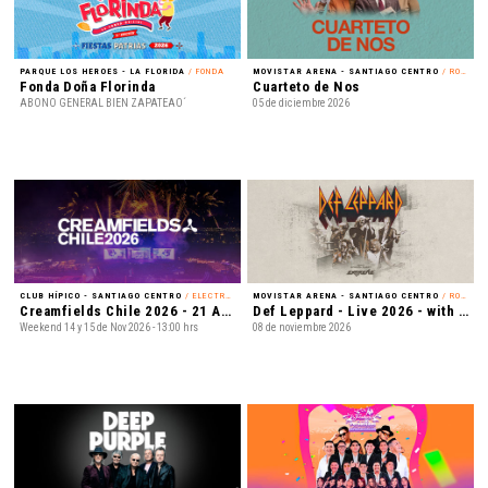
PARQUE LOS HEROES - LA FLORIDA
/ FONDA
MOVISTAR ARENA - SANTIAGO CENTRO
/ ROCK
Fonda Doña Florinda
Cuarteto de Nos
ABONO GENERAL BIEN ZAPATEAO´
05 de diciembre 2026
CLUB HÍPICO - SANTIAGO CENTRO
/ ELECTRÓNICA
MOVISTAR ARENA - SANTIAGO CENTRO
/ ROCK
Creamfields Chile 2026 - 21 Años
Def Leppard - Live 2026 - with Special Guest Extreme
Weekend 14 y 15 de Nov 2026 - 13:00 hrs
08 de noviembre 2026