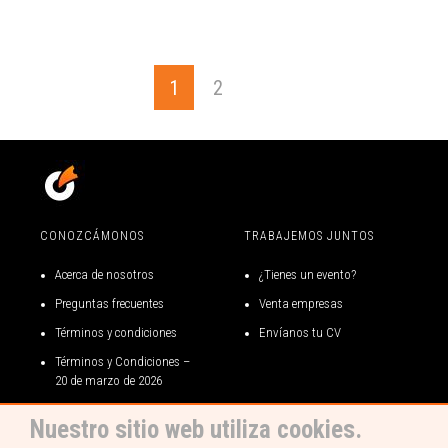
1
2
CONOZCÁMONOS
TRABAJEMOS JUNTOS
Acerca de nosotros
¿Tienes un evento?
Preguntas frecuentes
Venta empresas
Términos y condiciones
Envíanos tu CV
Términos y Condiciones –
20 de marzo de 2026
Términos y condiciones gift
Nuestro sitio web utiliza cookies.
card