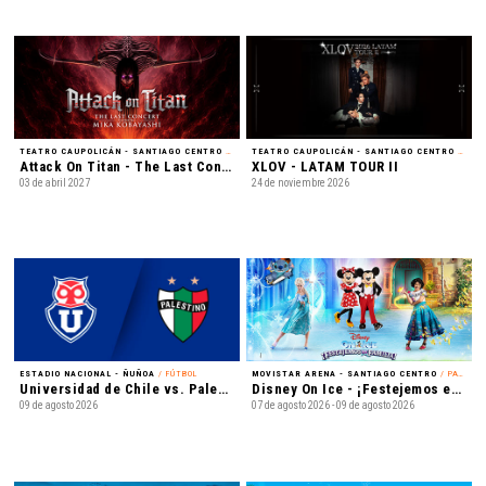
TEATRO CAUPOLICÁN - SANTIAGO CENTRO
/ MÚSICA
TEATRO CAUPOLICÁN - SANTIAGO CENTRO
/ K-POP
Attack On Titan - The Last Concert
XLOV - LATAM TOUR II
03 de abril 2027
24 de noviembre 2026
ESTADIO NACIONAL - ÑUÑOA
/ FÚTBOL
MOVISTAR ARENA - SANTIAGO CENTRO
/ PATINAJE EN HIELO
Universidad de Chile vs. Palestino - Liga de Primera Mercado Libre - Fecha 18
Disney On Ice - ¡Festejemos en Familia!
09 de agosto 2026
07 de agosto 2026 - 09 de agosto 2026